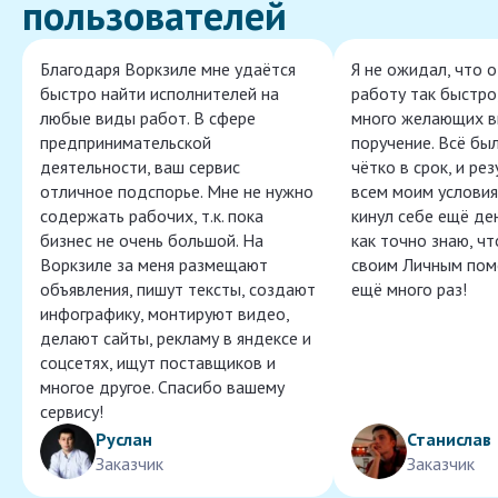
пользователей
Благодаря Воркзиле мне удаётся
Я не ожидал, что 
быстро найти исполнителей на
работу так быстро,
любые виды работ. В сфере
много желающих в
предпринимательской
поручение. Всё бы
деятельности, ваш сервис
чётко в срок, и ре
отличное подспорье. Мне не нужно
всем моим условия
содержать рабочих, т.к. пока
кинул себе ещё ден
бизнес не очень большой. На
как точно знаю, ч
Воркзиле за меня размещают
своим Личным пом
объявления, пишут тексты, создают
ещё много раз!
инфографику, монтируют видео,
делают сайты, рекламу в яндексе и
соцсетях, ищут поставщиков и
многое другое. Спасибо вашему
сервису!
Руслан
Станислав
Заказчик
Заказчик