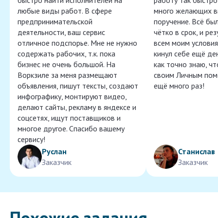
быстро найти исполнителей на
работу так быстро,
любые виды работ. В сфере
много желающих в
предпринимательской
поручение. Всё бы
деятельности, ваш сервис
чётко в срок, и ре
отличное подспорье. Мне не нужно
всем моим условия
содержать рабочих, т.к. пока
кинул себе ещё ден
бизнес не очень большой. На
как точно знаю, ч
Воркзиле за меня размещают
своим Личным пом
объявления, пишут тексты, создают
ещё много раз!
инфографику, монтируют видео,
делают сайты, рекламу в яндексе и
соцсетях, ищут поставщиков и
многое другое. Спасибо вашему
сервису!
Руслан
Станислав
Заказчик
Заказчик
Похожие задания