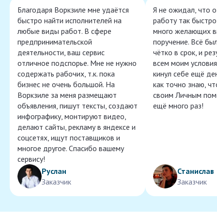
Благодаря Воркзиле мне удаётся
Я не ожидал, что 
быстро найти исполнителей на
работу так быстро,
любые виды работ. В сфере
много желающих в
предпринимательской
поручение. Всё бы
деятельности, ваш сервис
чётко в срок, и ре
отличное подспорье. Мне не нужно
всем моим условия
содержать рабочих, т.к. пока
кинул себе ещё ден
бизнес не очень большой. На
как точно знаю, ч
Воркзиле за меня размещают
своим Личным пом
объявления, пишут тексты, создают
ещё много раз!
инфографику, монтируют видео,
делают сайты, рекламу в яндексе и
соцсетях, ищут поставщиков и
многое другое. Спасибо вашему
сервису!
Руслан
Станислав
Заказчик
Заказчик