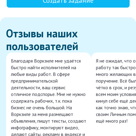
Создать задание
Отзывы наших
пользователей
Благодаря Воркзиле мне удаётся
Я не ожидал, что 
быстро найти исполнителей на
работу так быстро,
любые виды работ. В сфере
много желающих в
предпринимательской
поручение. Всё бы
деятельности, ваш сервис
чётко в срок, и ре
отличное подспорье. Мне не нужно
всем моим условия
содержать рабочих, т.к. пока
кинул себе ещё ден
бизнес не очень большой. На
как точно знаю, ч
Воркзиле за меня размещают
своим Личным пом
объявления, пишут тексты, создают
ещё много раз!
инфографику, монтируют видео,
делают сайты, рекламу в яндексе и