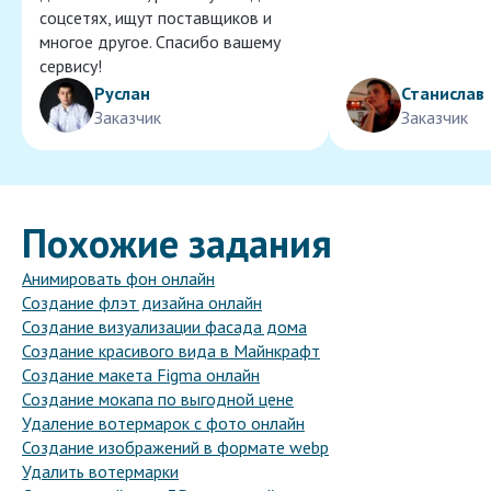
соцсетях, ищут поставщиков и
многое другое. Спасибо вашему
сервису!
Руслан
Станислав
Заказчик
Заказчик
Похожие задания
Анимировать фон онлайн
Создание флэт дизайна онлайн
Создание визуализации фасада дома
Создание красивого вида в Майнкрафт
Создание макета Figma онлайн
Создание мокапа по выгодной цене
Удаление вотермарок с фото онлайн
Создание изображений в формате webp
Удалить вотермарки