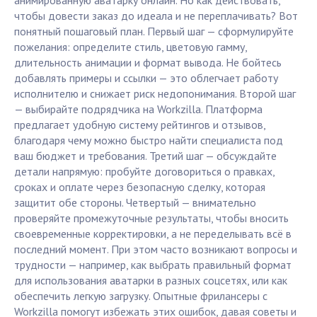
анимированную аватарку онлайн. Но как действовать,
чтобы довести заказ до идеала и не переплачивать? Вот
понятный пошаговый план. Первый шаг — сформулируйте
пожелания: определите стиль, цветовую гамму,
длительность анимации и формат вывода. Не бойтесь
добавлять примеры и ссылки — это облегчает работу
исполнителю и снижает риск недопонимания. Второй шаг
— выбирайте подрядчика на Workzilla. Платформа
предлагает удобную систему рейтингов и отзывов,
благодаря чему можно быстро найти специалиста под
ваш бюджет и требования. Третий шаг — обсуждайте
детали напрямую: пробуйте договориться о правках,
сроках и оплате через безопасную сделку, которая
защитит обе стороны. Четвертый — внимательно
проверяйте промежуточные результаты, чтобы вносить
своевременные корректировки, а не переделывать всё в
последний момент. При этом часто возникают вопросы и
трудности — например, как выбрать правильный формат
для использования аватарки в разных соцсетях, или как
обеспечить легкую загрузку. Опытные фрилансеры с
Workzilla помогут избежать этих ошибок, давая советы и