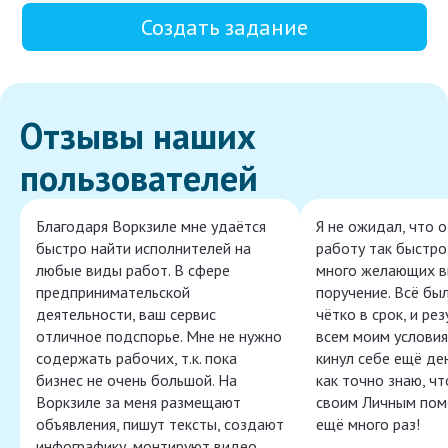
Создать задание
Отзывы наших
пользователей
Благодаря Воркзиле мне удаётся
Я не ожидал, что 
быстро найти исполнителей на
работу так быстро,
любые виды работ. В сфере
много желающих в
предпринимательской
поручение. Всё бы
деятельности, ваш сервис
чётко в срок, и ре
отличное подспорье. Мне не нужно
всем моим условия
содержать рабочих, т.к. пока
кинул себе ещё ден
бизнес не очень большой. На
как точно знаю, ч
Воркзиле за меня размещают
своим Личным пом
объявления, пишут тексты, создают
ещё много раз!
инфографику, монтируют видео,