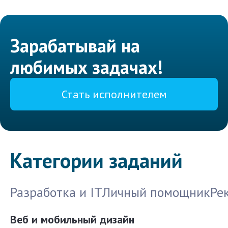
Зарабатывай на
любимых задачах!
Стать исполнителем
Категории заданий
Разработка и IT
Личный помощник
Ре
Веб и мобильный дизайн