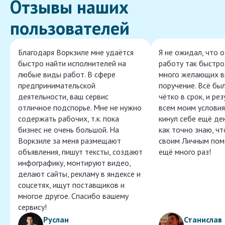
Отзывы наших
пользователей
Благодаря Воркзиле мне удаётся
Я не ожидал, что 
быстро найти исполнителей на
работу так быстро,
любые виды работ. В сфере
много желающих в
предпринимательской
поручение. Всё бы
деятельности, ваш сервис
чётко в срок, и ре
отличное подспорье. Мне не нужно
всем моим условия
содержать рабочих, т.к. пока
кинул себе ещё ден
бизнес не очень большой. На
как точно знаю, ч
Воркзиле за меня размещают
своим Личным пом
объявления, пишут тексты, создают
ещё много раз!
инфографику, монтируют видео,
делают сайты, рекламу в яндексе и
соцсетях, ищут поставщиков и
многое другое. Спасибо вашему
сервису!
Руслан
Станислав