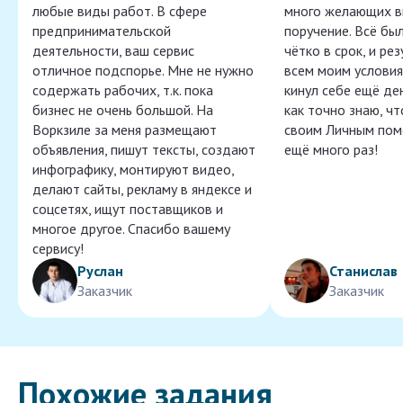
любые виды работ. В сфере
много желающих в
предпринимательской
поручение. Всё бы
деятельности, ваш сервис
чётко в срок, и ре
отличное подспорье. Мне не нужно
всем моим условия
содержать рабочих, т.к. пока
кинул себе ещё ден
бизнес не очень большой. На
как точно знаю, ч
Воркзиле за меня размещают
своим Личным пом
объявления, пишут тексты, создают
ещё много раз!
инфографику, монтируют видео,
делают сайты, рекламу в яндексе и
соцсетях, ищут поставщиков и
многое другое. Спасибо вашему
сервису!
Руслан
Станислав
Заказчик
Заказчик
Похожие задания