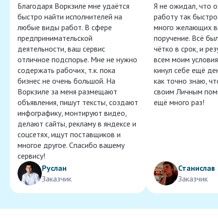
Благодаря Воркзиле мне удаётся
Я не ожидал, что 
быстро найти исполнителей на
работу так быстро,
любые виды работ. В сфере
много желающих в
предпринимательской
поручение. Всё бы
деятельности, ваш сервис
чётко в срок, и ре
отличное подспорье. Мне не нужно
всем моим условия
содержать рабочих, т.к. пока
кинул себе ещё ден
бизнес не очень большой. На
как точно знаю, ч
Воркзиле за меня размещают
своим Личным пом
объявления, пишут тексты, создают
ещё много раз!
инфографику, монтируют видео,
делают сайты, рекламу в яндексе и
соцсетях, ищут поставщиков и
многое другое. Спасибо вашему
сервису!
Руслан
Станислав
Заказчик
Заказчик