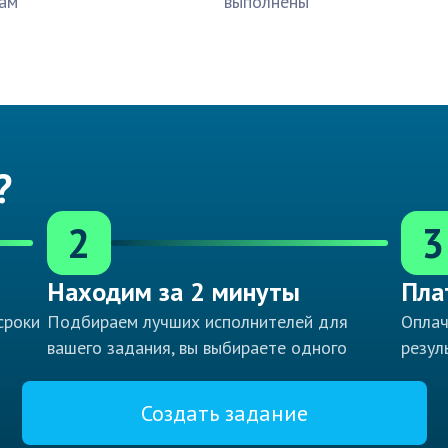
ам
выполнены
?
2
3
Находим за 2 минуты
Пла
сроки
Подбираем лучших исполнителей для
Оплач
вашего задания, вы выбираете одного
резул
Создать задание