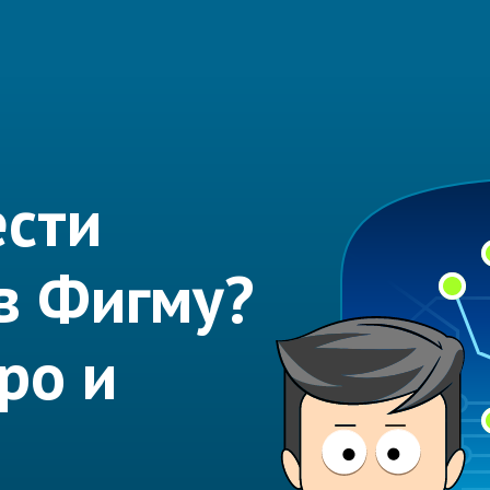
ести
 в Фигму?
ро и