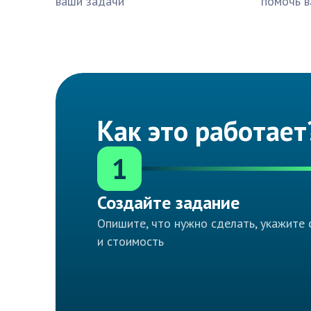
ваши задачи
помочь в
Как это работает
1
Создайте задание
Опишите, что нужно сделать, укажите 
и стоимость