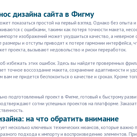
нос дизайна сайта в Фигму
ожет показаться простой на первый взгляд. Однако без опыта и
киваются с ошибками, такими как потеря точности макета, нес
и импорте изображений может ухудшиться качество, а неверное
 размеры и отступы приводят к потере гармонии интерфейса, ч
джет проекта, вызывают недовольство и риски переработок.
соб избежать этих ошибок. Здесь вы найдете проверенных фрил
чает точное воссоздание макета, сохранение адаптивности и у
 вам не придется беспокоиться о качестве и сроках. Кроме того
ально подготовленный проект в Фигме, готовый к быстрому разв
о подтверждают сотни успешных проектов на платформе. Заказат
ственность.
изайна: на что обратить внимание
вует несколько ключевых технических нюансов, которые важно 
 разного подхода к импорту и воспроизведению элементов. При