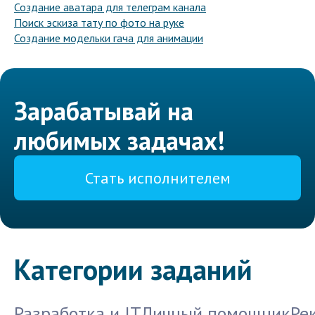
Создание аватара для телеграм канала
Поиск эскиза тату по фото на руке
Создание модельки гача для анимации
Зарабатывай на
любимых задачах!
Стать исполнителем
Категории заданий
Разработка и IT
Личный помощник
Ре