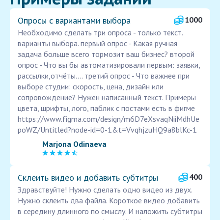
Опросы с вариантами выбора
1000
Необходимо сделать три опроса - только текст.
варианты выбора. первый опрос - Какая ручная
задача больше всего тормозит ваш бизнес? второй
опрос - Что вы бы автоматизировали первым: заявки,
рассылки,отчёты.... третий опрос - Что важнее при
выборе студии: скорость, цена, дизайн или
сопровождение? Нужен написанный текст. Примеры
цвета, шрифты, лого, паблик с постами есть в фигме
https://www.figma.com/design/m6D7eXsvaqNiiMdhUe
poWZ/Untitled?node-id=0-1&t=VvqhjzuHQ9a8blKc-1
Marjona Odinaeva
Склеить видео и добавить субтитры
400
Здравствуйте! Нужно сделать одно видео из двух.
Нужно склеить два файла. Короткое видео добавить
в середину длинного по смыслу. И наложить субтитры