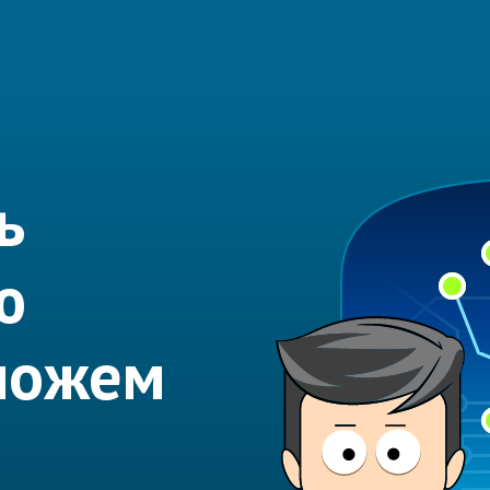
ь
ю
можем