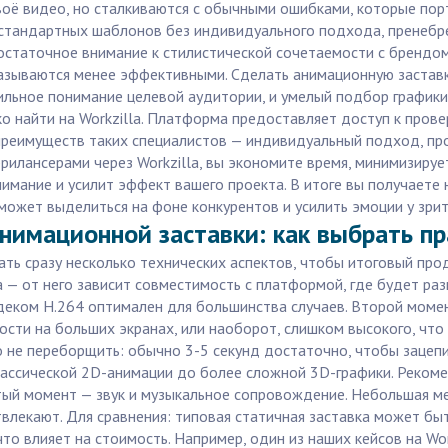
воё видео, но сталкиваются с обычными ошибками, которые пор
стандартных шаблонов без индивидуального подхода, пренебре
статочное внимание к стилистической сочетаемости с брендом 
оказываются менее эффективными. Сделать анимационную застав
вильное понимание целевой аудитории, и умелый подбор графики,
о найти на Workzilla. Платформа предоставляет доступ к прове
 преимуществ таких специалистов — индивидуальный подход, п
фрилансерами через Workzilla, вы экономите время, минимизируе
имание и усилит эффект вашего проекта. В итоге вы получаете 
ожет выделиться на фоне конкурентов и усилить эмоции у зрит
анимационной заставки: как выбрать п
ть сразу несколько технических аспектов, чтобы итоговый прод
 — от него зависит совместимость с платформой, где будет раз
деком H.264 оптимален для большинства случаев. Второй момен
сти на больших экранах, или наоборот, слишком высокого, что 
 не переборщить: обычно 3-5 секунд достаточно, чтобы зацепит
лассической 2D-анимации до более сложной 3D-графики. Рекоме
ятый момент — звук и музыкальное сопровождение. Небольшая 
твлекают. Для сравнения: типовая статичная заставка может быт
то влияет на стоимость. Например, один из наших кейсов на Wo