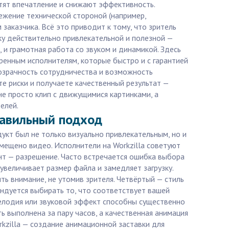
тят впечатление и снижают эффективность.
жение технической стороной (например,
заказчика. Всё это приводит к тому, что зритель
ку действительно привлекательной и полезной —
 и грамотная работа со звуком и динамикой. Здесь
ренным исполнителям, которые быстро и с гарантией
розрачность сотрудничества и возможность
те риски и получаете качественный результат —
не просто клип с движущимися картинками, а
елей.
равильный подход
укт был не только визуально привлекательным, но и
мещено видео. Исполнители на Workzilla советуют
т — разрешение. Часто встречается ошибка выбора
увеличивает размер файла и замедляет загрузку.
ь внимание, не утомив зрителя. Четвёртый — стиль
ндуется выбирать то, что соответствует вашей
мелодия или звуковой эффект способны существенно
ь выполнена за пару часов, а качественная анимация
rkzilla — создание анимационной заставки для