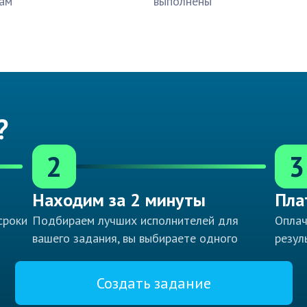
ам
выполнены
?
2
3
Находим за 2 минуты
Пла
сроки
Подбираем лучших исполнителей для
Оплач
вашего задания, вы выбираете одного
резул
Создать задание