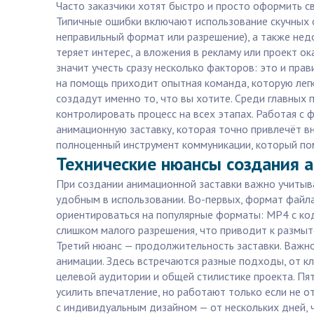
Часто заказчики хотят быстро и просто оформить с
Типичные ошибки включают использование скучных 
неправильный формат или разрешение), а также недо
теряет интерес, а вложения в рекламу или проект 
значит учесть сразу несколько факторов: это и пра
на помощь приходит опытная команда, которую легк
создадут именно то, что вы хотите. Среди главных
контролировать процесс на всех этапах. Работая с 
анимационную заставку, которая точно привлечёт вн
полноценный инструмент коммуникации, который пом
Технические нюансы создания 
При создании анимационной заставки важно учитыва
удобным в использовании. Во-первых, формат файла
ориентироваться на популярные форматы: MP4 с ко
слишком малого разрешения, что приводит к размыто
Третий нюанс — продолжительность заставки. Важно
анимации. Здесь встречаются разные подходы, от к
целевой аудитории и общей стилистике проекта. П
усилить впечатление, но работают только если не о
с индивидуальным дизайном — от нескольких дней, ч