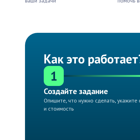
ваши задачи
помочь в
Как это работает
1
Создайте задание
Опишите, что нужно сделать, укажите 
и стоимость