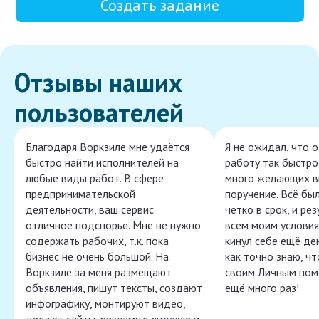
Создать задание
Отзывы наших
пользователей
Благодаря Воркзиле мне удаётся
Я не ожидал, что 
быстро найти исполнителей на
работу так быстро,
любые виды работ. В сфере
много желающих в
предпринимательской
поручение. Всё бы
деятельности, ваш сервис
чётко в срок, и ре
отличное подспорье. Мне не нужно
всем моим условия
содержать рабочих, т.к. пока
кинул себе ещё ден
бизнес не очень большой. На
как точно знаю, ч
Воркзиле за меня размещают
своим Личным пом
объявления, пишут тексты, создают
ещё много раз!
инфографику, монтируют видео,