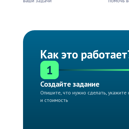
ваши задачи
помочь в
Как это работает
1
Создайте задание
Опишите, что нужно сделать, укажите 
и стоимость