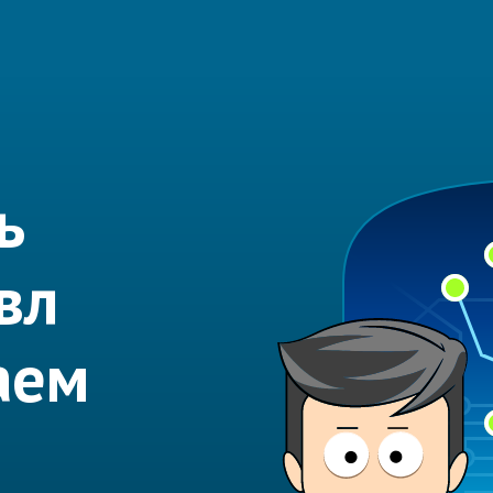
ь
вл
аем