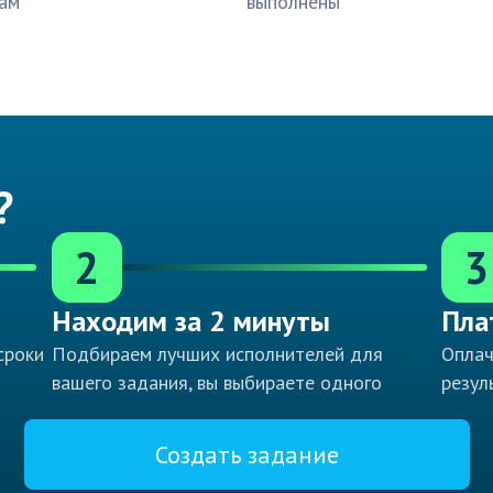
ам
выполнены
?
2
3
Находим за 2 минуты
Пла
сроки
Подбираем лучших исполнителей для
Оплач
вашего задания, вы выбираете одного
резул
Создать задание