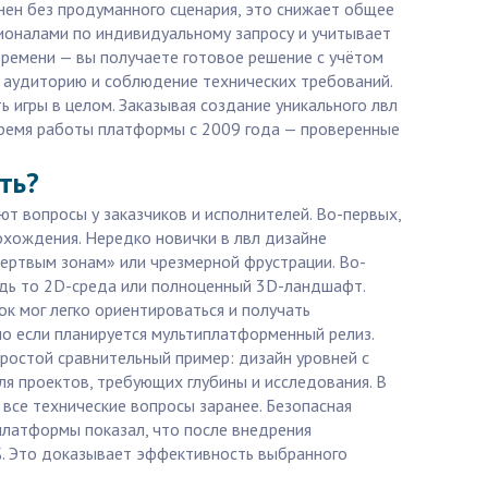
нен без продуманного сценария, это снижает общее
сионалами по индивидуальному запросу и учитывает
времени — вы получаете готовое решение с учётом
ю аудиторию и соблюдение технических требований.
 игры в целом. Заказывая создание уникального лвл
 время работы платформы с 2009 года — проверенные
ть?
ют вопросы у заказчиков и исполнителей. Во-первых,
охождения. Нередко новички в лвл дизайне
мертвым зонам» или чрезмерной фрустрации. Во-
удь то 2D-среда или полноценный 3D-ландшафт.
ок мог легко ориентироваться и получать
о если планируется мультиплатформенный релиз.
ростой сравнительный пример: дизайн уровней с
я проектов, требующих глубины и исследования. В
 все технические вопросы заранее. Безопасная
 платформы показал, что после внедрения
%. Это доказывает эффективность выбранного