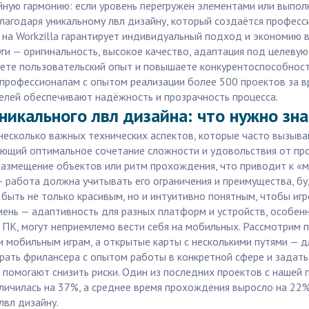
ейную гармонию: если уровень перегружен элементами или выпол
лагодаря уникальному лвл дизайну, который создаётся профес
 на Workzilla гарантирует индивидуальный подход и экономию 
ги — оригинальность, высокое качество, адаптация под целеву
яете пользовательский опыт и повышаете конкурентоспособность
 к профессионалам с опытом реализации более 500 проектов за
телей обеспечивают надёжность и прозрачность процесса.
никального лвл дизайна: что нужно зна
 несколько важных технических аспектов, которые часто вызыва
ающий оптимальное сочетание сложности и удовольствия от пр
размещение объектов или ритм прохождения, что приводит к «
— работа должна учитывать его ограничения и преимущества, б
быть не только красивым, но и интуитивно понятным, чтобы игр
ень — адаптивность для разных платформ и устройств, особенн
 ПК, могут неприемлемо вести себя на мобильных. Рассмотрим п
обильным играм, а открытые карты с несколькими путями — дл
рать фрилансера с опытом работы в конкретной сфере и задать
 помогают снизить риски. Один из последних проектов с нашей
еличилась на 37%, а среднее время прохождения выросло на 22
лвл дизайну.