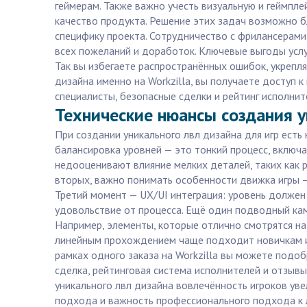
геймерам. Также важно учесть визуальную и геймпл
качество продукта. Решение этих задач возможно б
специфику проекта. Сотрудничество с фрилансерами
всех пожеланий и доработок. Ключевые выгоды услу
Так вы избегаете распространённых ошибок, укрепл
дизайна именно на Workzilla, вы получаете доступ
специалисты, безопасные сделки и рейтинг исполни
Технические нюансы создания у
При создании уникального лвл дизайна для игр есть
балансировка уровней — это тонкий процесс, включ
недооценивают влияние мелких деталей, таких как 
вторых, важно понимать особенности движка игры 
Третий момент — UX/UI интеграция: уровень должен 
удовольствие от процесса. Ещё один подводный кам
Например, элементы, которые отлично смотрятся на
линейным прохождением чаще подходит новичкам и м
рамках одного заказа на Workzilla вы можете подоб
сделка, рейтинговая система исполнителей и отзывы
уникального лвл дизайна вовлечённость игроков ув
подхода и важность профессионального подхода к 