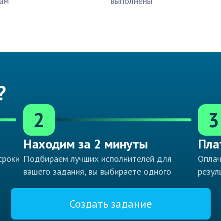
ам
выполнены
?
2
3
Находим за 2 минуты
Пла
сроки
Подбираем лучших исполнителей для
Оплач
вашего задания, вы выбираете одного
резул
Создать задание