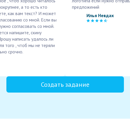
ное , чтоб хорошо читалось
логотипа если нужно отправ
окрупнее, а то есть кто
предложений
ете, как вам текст? И может
Илья Невдах
гласованию со мной. Если вы
нужно согласовать со мной.
ется напишите, скину
 Прошу написать удалось ли
ля того , чтоб мы не теряли
ьно срочно.
Создать задание