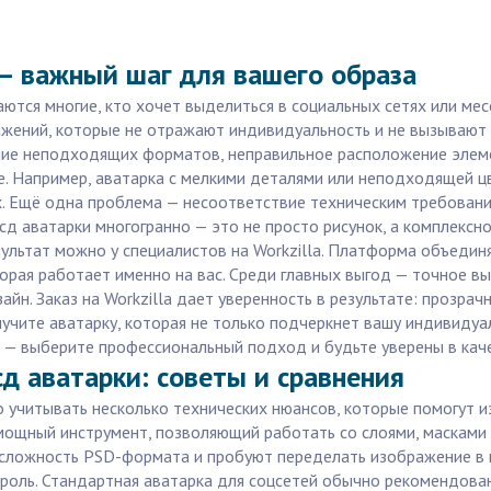
— важный шаг для вашего образа
аются многие, кто хочет выделиться в социальных сетях или мес
жений, которые не отражают индивидуальность и не вызывают 
ние неподходящих форматов, неправильное расположение элеме
е. Например, аватарка с мелкими деталями или неподходящей ц
х. Ещё одна проблема — несоответствие техническим требовани
псд аватарки многогранно — это не просто рисунок, а комплексн
зультат можно у специалистов на Workzilla. Платформа объеди
торая работает именно на вас. Среди главных выгод — точное в
йн. Заказ на Workzilla дает уверенность в результате: прозра
учите аватарку, которая не только подчеркнет вашу индивидуа
 — выберите профессиональный подход и будьте уверены в кач
сд аватарки: советы и сравнения
но учитывать несколько технических нюансов, которые помогут 
мощный инструмент, позволяющий работать со слоями, масками 
сложность PSD-формата и пробуют переделать изображение в пр
роль. Стандартная аватарка для соцсетей обычно рекомендован