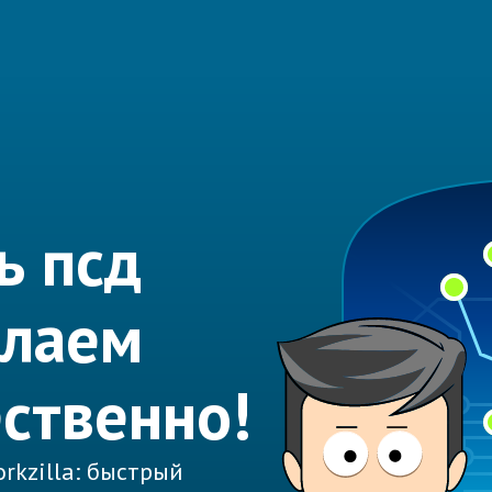
ь псд
елаем
ественно!
rkzilla: быстрый