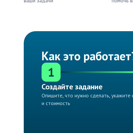
ваши задачи
помочь в
Как это работает
1
Создайте задание
Опишите, что нужно сделать, укажите 
и стоимость