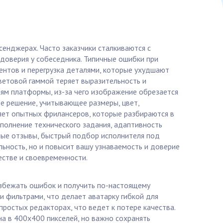
сенджерах. Часто заказчики сталкиваются с
доверия у собеседника. Типичные ошибки при
нтов и перегрузка деталями, которые ухудшают
ветовой гаммой теряет выразительность и
ям платформы, из-за чего изображение обрезается
ое решение, учитывающее размеры, цвет,
няет опытных фрилансеров, которые разбираются в
ыполнение технического задания, адаптивность
чные отзывы, быстрый подбор исполнителя под
льность, но и повысит вашу узнаваемость и доверие
естве и своевременности.
избежать ошибок и получить по-настоящему
и фильтрами, что делает аватарку гибкой для
остых редакторах, что ведет к потере качества.
а в 400x400 пикселей, но важно сохранять