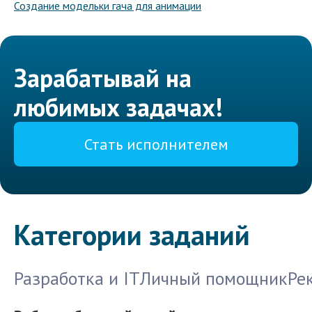
Создание модельки гача для анимации
Зарабатывай на
любимых задачах!
Стать исполнителем
Категории заданий
Разработка и IT
Личный помощник
Ре