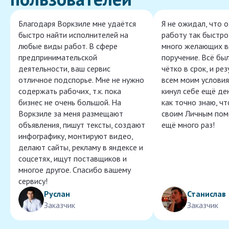
Благодаря Воркзиле мне удаётся
Я не ожидал, что 
быстро найти исполнителей на
работу так быстро,
любые виды работ. В сфере
много желающих в
предпринимательской
поручение. Всё бы
деятельности, ваш сервис
чётко в срок, и ре
отличное подспорье. Мне не нужно
всем моим условия
содержать рабочих, т.к. пока
кинул себе ещё ден
бизнес не очень большой. На
как точно знаю, ч
Воркзиле за меня размещают
своим Личным пом
объявления, пишут тексты, создают
ещё много раз!
инфографику, монтируют видео,
делают сайты, рекламу в яндексе и
соцсетях, ищут поставщиков и
многое другое. Спасибо вашему
сервису!
Руслан
Станислав
Заказчик
Заказчик