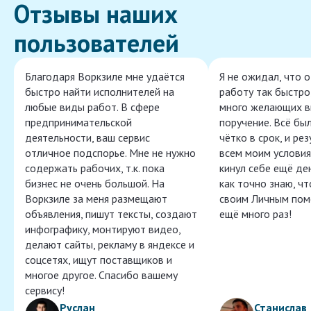
Отзывы наших
пользователей
Благодаря Воркзиле мне удаётся
Я не ожидал, что 
быстро найти исполнителей на
работу так быстро,
любые виды работ. В сфере
много желающих в
предпринимательской
поручение. Всё бы
деятельности, ваш сервис
чётко в срок, и ре
отличное подспорье. Мне не нужно
всем моим условия
содержать рабочих, т.к. пока
кинул себе ещё ден
бизнес не очень большой. На
как точно знаю, ч
Воркзиле за меня размещают
своим Личным пом
объявления, пишут тексты, создают
ещё много раз!
инфографику, монтируют видео,
делают сайты, рекламу в яндексе и
соцсетях, ищут поставщиков и
многое другое. Спасибо вашему
сервису!
Руслан
Станислав