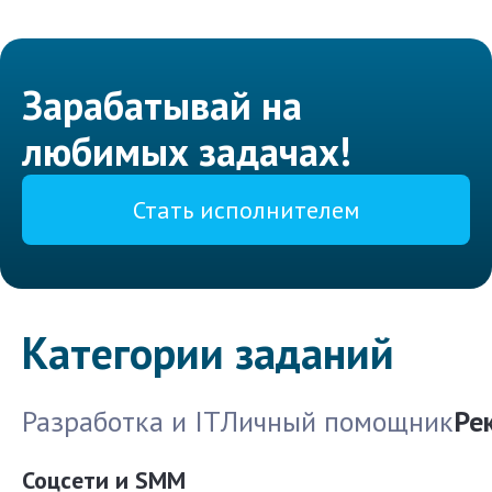
Зарабатывай на
любимых задачах!
Стать исполнителем
Категории заданий
Разработка и IT
Личный помощник
Ре
Соцсети и SMM