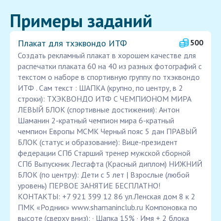
Примеры заданий
Плакат для тхэквондо ИТФ
500
Создать рекламный плакат в хорошем качестве для
распечатки плаката 60 на 40 из разных фотографий с
текстом о наборе в спортивную группу по тхэквондо
ИТФ . Сам текст : ШАПКА (крупно, по центру, в 2
строки): ТХЭКВОНДО ИТФ С ЧЕМПИОНОМ МИРА
ЛЕВЫЙ БЛОК (спортивные достижения): Антон
Шаманин 2-кратный чемпион мира 6-кратный
чемпион Европы МСМК Черный пояс 5 дан ПРАВЫЙ
БЛОК (статус и образование): Вице-президент
федерации СПб Старший тренер мужской сборной
СПб Выпускник Лесгафта (Красный диплом) НИЖНИЙ
БЛОК (по центру): Дети с 5 лет | Взрослые (любой
уровень) ПЕРВОЕ ЗАНЯТИЕ БЕСПЛАТНО!
КОНТАКТЫ: +7 921 399 12 86 ул.Ленская дом 8 к 2
ПМК «Родник» www.shamaninclub.ru Компоновка по
высоте (сверху вниз): · Шапка 15% · Имя + 2 блока