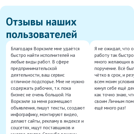
Отзывы наших
пользователей
Благодаря Воркзиле мне удаётся
Я не ожидал, что 
быстро найти исполнителей на
работу так быстро,
любые виды работ. В сфере
много желающих в
предпринимательской
поручение. Всё бы
деятельности, ваш сервис
чётко в срок, и ре
отличное подспорье. Мне не нужно
всем моим условия
содержать рабочих, т.к. пока
кинул себе ещё ден
бизнес не очень большой. На
как точно знаю, ч
Воркзиле за меня размещают
своим Личным пом
объявления, пишут тексты, создают
ещё много раз!
инфографику, монтируют видео,
делают сайты, рекламу в яндексе и
соцсетях, ищут поставщиков и