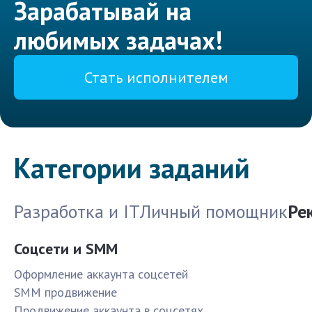
Зарабатывай на
любимых задачах!
Стать исполнителем
Категории заданий
Разработка и IT
Личный помощник
Ре
Соцсети и SMM
Оформление аккаунта соцсетей
SMM продвижение
Продвижение аккаунта в соцсетях