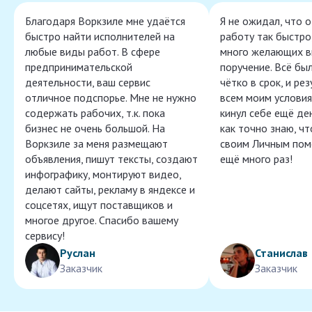
Благодаря Воркзиле мне удаётся
Я не ожидал, что 
быстро найти исполнителей на
работу так быстро,
любые виды работ. В сфере
много желающих в
предпринимательской
поручение. Всё бы
деятельности, ваш сервис
чётко в срок, и ре
отличное подспорье. Мне не нужно
всем моим условия
содержать рабочих, т.к. пока
кинул себе ещё ден
бизнес не очень большой. На
как точно знаю, ч
Воркзиле за меня размещают
своим Личным пом
объявления, пишут тексты, создают
ещё много раз!
инфографику, монтируют видео,
делают сайты, рекламу в яндексе и
соцсетях, ищут поставщиков и
многое другое. Спасибо вашему
сервису!
Руслан
Станислав
Заказчик
Заказчик