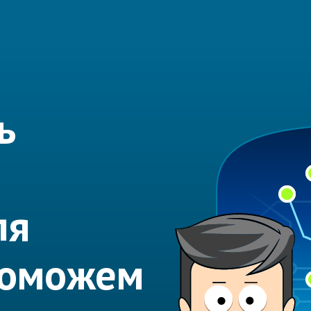
ь
ля
Поможем