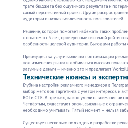
трате бюджета без ощутимого результата и потерям
самый перспективный проект. Другие распространё
аудитории и низкая вовлеченность пользователей.
Решение, которое помогает избежать таких пробле
с опытом от 5 лет, проверенные системой рейтинго
особенности целевой аудитории. Выгодами работы с 
Преимущества услуги включают оптимизацию реклам
под изменения рынка и добиваться высоких показат
разумные деньги — именно это и предлагает Workzill
Технические нюансы и эксперт
Глубина настройки рекламного менеджера в Телегра
выбор методов таргетинга с учётом интересов и ак
ROI и CTR. В-третьих, важно уделить внимание авт
Четвёртым, существуют риски, связанные с ограниче
необходимо учитывать. Пятый момент — нельзя забы
Существует несколько подходов в разработке рекла