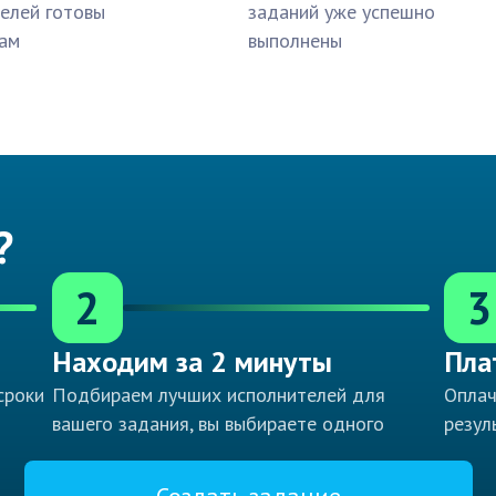
елей готовы
заданий уже успешно
ам
выполнены
?
2
3
Находим за 2 минуты
Пла
сроки
Подбираем лучших исполнителей для
Оплач
вашего задания, вы выбираете одного
резул