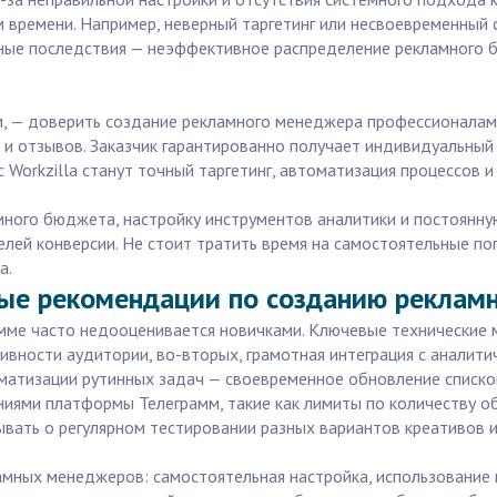
 времени. Например, неверный таргетинг или несвоевременный с
нные последствия — неэффективное распределение рекламного 
м, — доверить создание рекламного менеджера профессионалам 
в и отзывов. Заказчик гарантированно получает индивидуальный
Workzilla станут точный таргетинг, автоматизация процессов 
ного бюджета, настройку инструментов аналитики и постоянну
елей конверсии. Не стоит тратить время на самостоятельные по
a.
ные рекомендации по созданию реклам
мме часто недооценивается новичками. Ключевые технические 
тивности аудитории, во-вторых, грамотная интеграция с аналит
оматизации рутинных задач — своевременное обновление списков
ниями платформы Телеграмм, такие как лимиты по количеству о
вать о регулярном тестировании разных вариантов креативов 
мных менеджеров: самостоятельная настройка, использование 