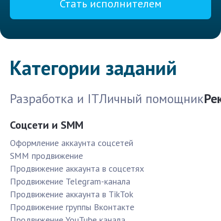
Стать исполнителем
Категории заданий
Разработка и IT
Личный помощник
Ре
Соцсети и SMM
Оформление аккаунта соцсетей
SMM продвижение
Продвижение аккаунта в соцсетях
Продвижение Telegram-канала
Продвижение аккаунта в TikTok
Продвижение группы Вконтакте
Продвижение YouTube канала