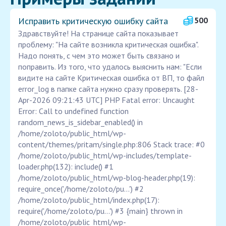
Исправить критическую ошибку сайта
500
Здравствуйте! На странице сайта показывает
проблему: "На сайте возникла критическая ошибка".
Надо понять, с чем это может быть связано и
поправить. Из того, что удалось выяснить нам: "Если
видите на сайте Критическая ошибка от ВП, то файл
error_log в папке сайта нужно сразу проверять. [28-
Apr-2026 09:21:43 UTC] PHP Fatal error: Uncaught
Error: Call to undefined function
random_news_is_sidebar_enabled() in
/home/zoloto/public_html/wp-
content/themes/pritam/single.php:806 Stack trace: #0
/home/zoloto/public_html/wp-includes/template-
loader.php(132): include() #1
/home/zoloto/public_html/wp-blog-header.php(19):
require_once('/home/zoloto/pu...') #2
/home/zoloto/public_html/index.php(17):
require('/home/zoloto/pu...') #3 {main} thrown in
/home/zoloto/public_html/wp-