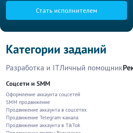
Стать исполнителем
Категории заданий
Разработка и IT
Личный помощник
Ре
Соцсети и SMM
Оформление аккаунта соцсетей
SMM продвижение
Продвижение аккаунта в соцсетях
Продвижение Telegram-канала
Продвижение аккаунта в TikTok
Продвижение группы Вконтакте