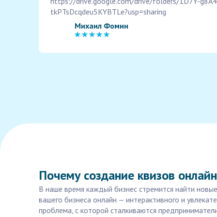
https://drive.google.com/drive/folders/1D7Y-g8A
tkPTsDcqdeu5KYBTLe?usp=sharing
Михаил Фомин
Почему создание квизов онлайн
В наше время каждый бизнес стремится найти новые
вашего бизнеса онлайн — интерактивного и увлекате
проблема, с которой сталкиваются предприниматели,