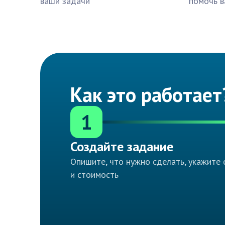
ваши задачи
помочь в
Как это работает
1
Создайте задание
Опишите, что нужно сделать, укажите 
и стоимость