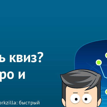
ь квиз?
ро и
rkzilla: быстрый