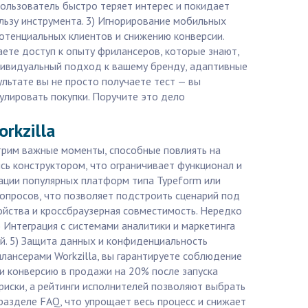
пользователь быстро теряет интерес и покидает
ользу инструмента. 3) Игнорирование мобильных
потенциальных клиентов и снижению конверсии.
аете доступ к опыту фрилансеров, которые знают,
ндивидуальный подход к вашему бренду, адаптивные
ультате вы не просто получаете тест — вы
улировать покупки. Поручите это дело
rkzilla
отрим важные моменты, способные повлиять на
сь конструктором, что ограничивает функционал и
тации популярных платформ типа Typeform или
вопросов, что позволяет подстроить сценарий под
ойства и кроссбраузерная совместимость. Нередко
 Интеграция с системами аналитики и маркетинга
ний. 5) Защита данных и конфиденциальность
лансерами Workzilla, вы гарантируете соблюдение
 и конверсию в продажи на 20% после запуска
риски, а рейтинги исполнителей позволяют выбрать
разделе FAQ, что упрощает весь процесс и снижает