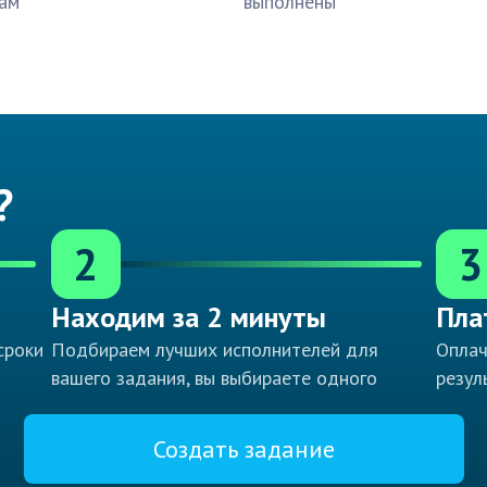
ам
выполнены
?
2
3
Находим за 2 минуты
Пла
сроки
Подбираем лучших исполнителей для
Оплач
вашего задания, вы выбираете одного
резул
Создать задание