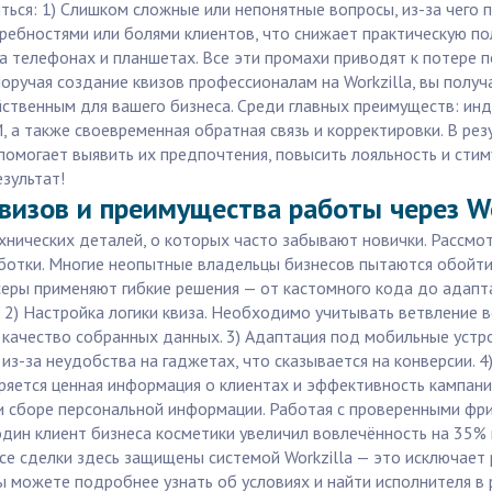
ться: 1) Слишком сложные или непонятные вопросы, из-за чего 
отребностями или болями клиентов, что снижает практическую п
на телефонах и планшетах. Все эти промахи приводят к потере 
ручая создание квизов профессионалам на Workzilla, вы получ
ейственным для вашего бизнеса. Среди главных преимуществ: и
, а также своевременная обратная связь и корректировки. В рез
помогает выявить их предпочтения, повысить лояльность и стим
езультат!
визов и преимущества работы через Wo
ехнических деталей, о которых часто забывают новички. Рассм
ботки. Многие неопытные владельцы бизнесов пытаются обойти
нсеры применяют гибкие решения — от кастомного кода до адап
. 2) Настройка логики квиза. Необходимо учитывать ветвление 
 качество собранных данных. 3) Адаптация под мобильные устр
-за неудобства на гаджетах, что сказывается на конверсии. 4)
 теряется ценная информация о клиентах и эффективность кампа
и сборе персональной информации. Работая с проверенными фри
 один клиент бизнеса косметики увеличил вовлечённость на 35%
се сделки здесь защищены системой Workzilla — это исключает 
 можете подробнее узнать об условиях и найти исполнителя в 