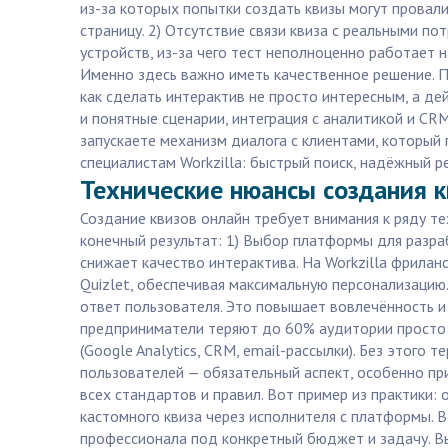
из-за которых попытки создать квизы могут провали
страницу. 2) Отсутствие связи квиза с реальными п
устройств, из-за чего тест неполноценно работает 
Именно здесь важно иметь качественное решение. По
как сделать интерактив не просто интересным, а д
и понятные сценарии, интеграция с аналитикой и CRM
запускаете механизм диалога с клиентами, который 
специалистам Workzilla: быстрый поиск, надёжный р
Технические нюансы создания к
Создание квизов онлайн требует внимания к ряду т
конечный результат: 1) Выбор платформы для разра
снижает качество интерактива. На Workzilla фрила
Quizlet, обеспечивая максимальную персонализацию
ответ пользователя. Это повышает вовлечённость и
предприниматели теряют до 60% аудитории просто из
(Google Analytics, CRM, email-рассылки). Без этого
пользователей — обязательный аспект, особенно пр
всех стандартов и правил. Вот пример из практики:
кастомного квиза через исполнителя с платформы. В
профессионала под конкретный бюджет и задачу. Вы