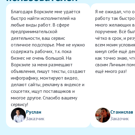
Благодаря Воркзиле мне удаётся
Я не ожидал, что 
быстро найти исполнителей на
работу так быстро,
любые виды работ. В сфере
много желающих в
предпринимательской
поручение. Всё бы
деятельности, ваш сервис
чётко в срок, и ре
отличное подспорье. Мне не нужно
всем моим условия
содержать рабочих, т.к. пока
кинул себе ещё ден
бизнес не очень большой. На
как точно знаю, ч
Воркзиле за меня размещают
своим Личным пом
объявления, пишут тексты, создают
ещё много раз!
инфографику, монтируют видео,
делают сайты, рекламу в яндексе и
соцсетях, ищут поставщиков и
многое другое. Спасибо вашему
сервису!
Руслан
Станислав
Заказчик
Заказчик