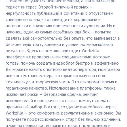
— видео получается некачественным, а зрители быстро
теряют интерес. Второй типичный промах —
нерегулярность публикаций в сочетании с отсутствием
сценарного плана, что приводит к «провалам» в
активности и снижению вовлечённости аудитории. Ну и,
наконец, одна из самых серьёзных ошибок — попытка
сделать всё самостоятельно без опыта, что выливается в
бесконечную трату времени и усилий, но минимальный
результат. Здесь на помощь приходит Workzilla —
платформа с проверенными специалистами, которые
готовы помочь создать видеоблог быстро и эффективно.
Вы можете нанять опытного видеооператора, монтажёра
или контент-менеджера, которые возьмут на себя
техническую и творческую часть. Это сэкономит время и
гарантирую качество. Использование платформы также
исключает риски — безопасная сделка, рейтинг
исполнителей и прозрачные отзывы помогут сделать
правильный выбор. В итоге, создание видеоблога через
Workzilla — это комфортно, результативно и экономно. Вы
получаете профессиональный старт без лишних волнений,
и уже на первых видео заметите рост подписчиков и