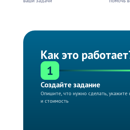
ваши задачи
помочь в
Как это работает
1
Создайте задание
Опишите, что нужно сделать, укажите 
и стоимость