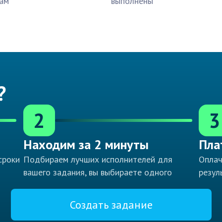
ам
выполнены
?
2
3
Находим за 2 минуты
Пла
сроки
Подбираем лучших исполнителей для
Оплач
вашего задания, вы выбираете одного
резул
Создать задание