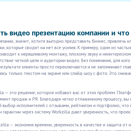
ть видео презентацию компании и что
пании, значит, хотите выгодно представить бизнес, привлечь к
и, которые сводят на нет все усилия. К примеру, один из част
риводит к неряшливому монтажу, плохому звуку и неинтересном
ствие четкой цели и аудитории видео. Без понимания, для кого 
результате клиенты просто переключаются и не запоминают гла
аясь только текстом на экране или слайд-шоу с фото. Это сни
lla — это решение, которое избавит вас от этих проблем. Пла
мент продаж и PR. Благодаря четко отлаженному процессу, вы 
й выбор исполнителей с отзывами, рейтингом и портфолио, что
 гарантии через систему Workzilla дают уверенность, что проек
zilla — экономия времени, уверенность в качестве и защита о