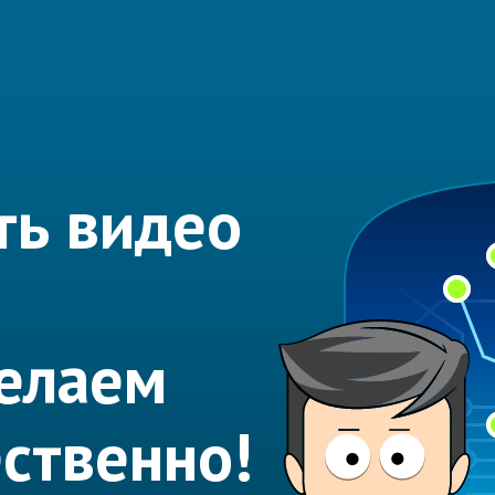
ть видео
елаем
ественно!