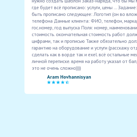
нужно создать шаблон Заказ-наряда, что бы мы 
где будет всё прописано: услуги, цены ... Задани
быть прописано следующее: Логотип (он во вложе
телефона Данные клиента: ФИО, телефон, марка
гос.номер, год выпуска Поля: номер, наименование
стоимость. окончательная стоимость работ долж
цифрами, так и прописью Также обязательно до
гарантию на оборудование и услуги (расскажу о
сделать как в ворде так и exel. всё остальные ме
личной переписке. время на работу указал от ба
это не очень сложно))))
Aram Hovhannisyan