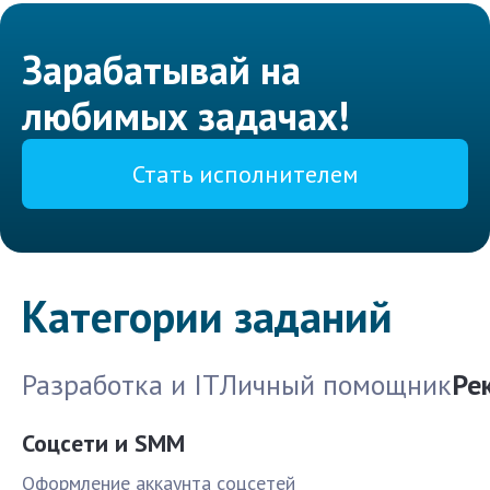
Зарабатывай на
любимых задачах!
Стать исполнителем
Категории заданий
Разработка и IT
Личный помощник
Ре
Соцсети и SMM
Оформление аккаунта соцсетей