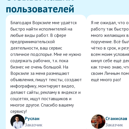
пользователей
Благодаря Воркзиле мне удаётся
Я не ожидал, что 
быстро найти исполнителей на
работу так быстро,
любые виды работ. В сфере
много желающих в
предпринимательской
поручение. Всё бы
деятельности, ваш сервис
чётко в срок, и ре
отличное подспорье. Мне не нужно
всем моим условия
содержать рабочих, т.к. пока
кинул себе ещё ден
бизнес не очень большой. На
как точно знаю, ч
Воркзиле за меня размещают
своим Личным пом
объявления, пишут тексты, создают
ещё много раз!
инфографику, монтируют видео,
делают сайты, рекламу в яндексе и
соцсетях, ищут поставщиков и
многое другое. Спасибо вашему
сервису!
Руслан
Станислав
Заказчик
Заказчик