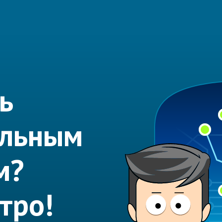
ь
альным
м?
тро!