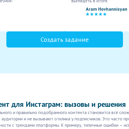
4e9Avk-
выглядеть в итоге.
Aram Hovhannisyan
Создать задание
ент для Инстаграм: вызовы и решения
льного и правильно подобранного контента становится всё слож
й аудитории и не вызывают отклика у подписчиков. Это часто п
нности с трендами платформы. К примеру, типичные ошибки — и