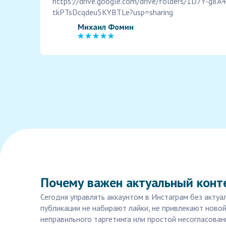
https://drive.google.com/drive/folders/1D7Y-g8A
tkPTsDcqdeu5KYBTLe?usp=sharing
Михаил Фомин
Почему важен актуальный конт
Сегодня управлять аккаунтом в Инстаграм без актуа
публикации не набирают лайки, не привлекают ново
неправильного таргетинга или простой несогласова