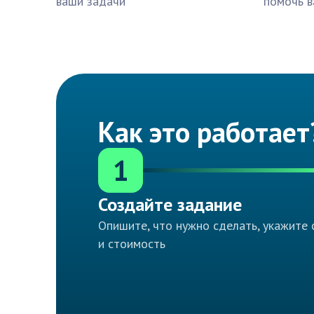
ваши задачи
помочь в
Как это работает
1
Создайте задание
Опишите, что нужно сделать, укажите 
и стоимость