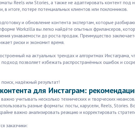
аты Reels или Stories, а также не адаптировать контент под 
, в итоге, потере потенциальных клиентов или поклонников.
одготовку и обновление контента экспертам, которые разбира
форме Workzilla вы легко найдёте опытных фрилансеров, кото
чения узнаваемости до роста продаж. Преимущество заключаетс
ижает риски и экономит время.
построенный на актуальных трендах и алгоритмах Инстаграма, 
ой подход позволяет избежать распространённых ошибок и соср
 поиск, надёжный результат!
 контента для Инстаграм: рекомендаци
, важно учитывать несколько технических и творческих нюансо
ользовать разные форматы: посты, карусели, Reels, Stories. В
крайне важно анализировать реакцию и корректировать стратег
я заказчики: