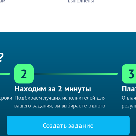
ам
выполнены
?
2
3
Находим за 2 минуты
Пла
сроки
Подбираем лучших исполнителей для
Оплач
вашего задания, вы выбираете одного
резул
Создать задание