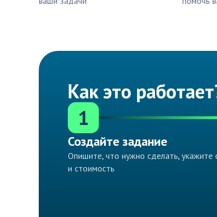
ваши задачи
помочь в
Как это работает
1
Создайте задание
Опишите, что нужно сделать, укажите 
и стоимость