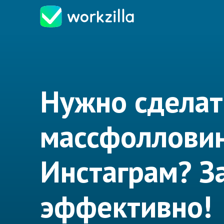
Нужно сделат
массфолловин
Инстаграм? З
эффективно!