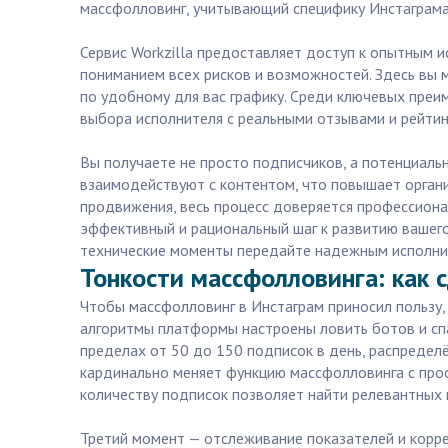
массфолловинг, учитывающий специфику Инстаграма 
Сервис Workzilla предоставляет доступ к опытным 
пониманием всех рисков и возможностей. Здесь вы 
по удобному для вас графику. Среди ключевых преи
выбора исполнителя с реальными отзывами и рейтин
Вы получаете не просто подписчиков, а потенциаль
взаимодействуют с контентом, что повышает органич
продвижения, весь процесс доверяется профессиона
эффективный и рациональный шаг к развитию вашего
технические моменты передайте надежным исполни
Тонкости массфолловинга: как с
Чтобы массфолловинг в Инстаграм приносил пользу,
алгоритмы платформы настроены ловить ботов и спа
пределах от 50 до 150 подписок в день, распредел
кардинально меняет функцию массфолловинга с прос
количеству подписок позволяет найти релевантных 
Третий момент — отслеживание показателей и коррек