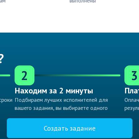
ам
выполнены
?
2
3
Находим за 2 минуты
Пла
сроки
Подбираем лучших исполнителей для
Оплач
вашего задания, вы выбираете одного
резул
Создать задание