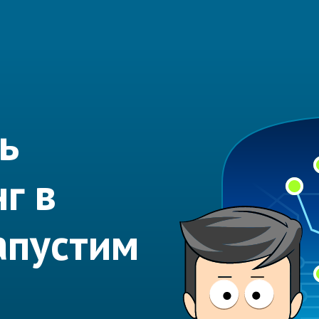
ь
г в
апустим