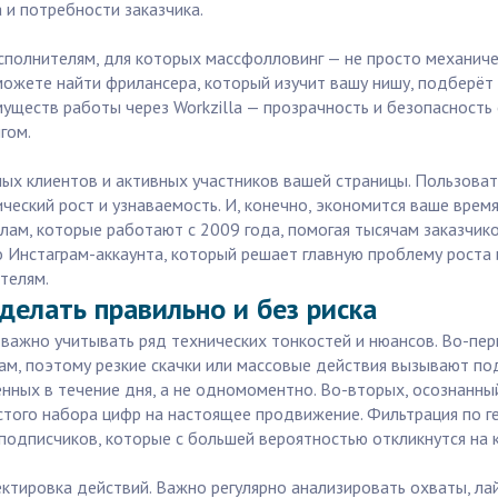
и потребности заказчика.
исполнителям, для которых массфолловинг — не просто механиче
можете найти фрилансера, который изучит вашу нишу, подберёт
муществ работы через Workzilla — прозрачность и безопасност
гом.
ных клиентов и активных участников вашей страницы. Пользова
еский рост и узнаваемость. И, конечно, экономится ваше врем
лам, которые работают с 2009 года, помогая тысячам заказчико
 Инстаграм-аккаунта, который решает главную проблему роста и
телям.
делать правильно и без риска
 важно учитывать ряд технических тонкостей и нюансов. Во-пе
м, поэтому резкие скачки или массовые действия вызывают по
ённых в течение дня, а не одномоментно. Во-вторых, осознанны
того набора цифр на настоящее продвижение. Фильтрация по ге
подписчиков, которые с большей вероятностью откликнутся на 
тировка действий. Важно регулярно анализировать охваты, лай