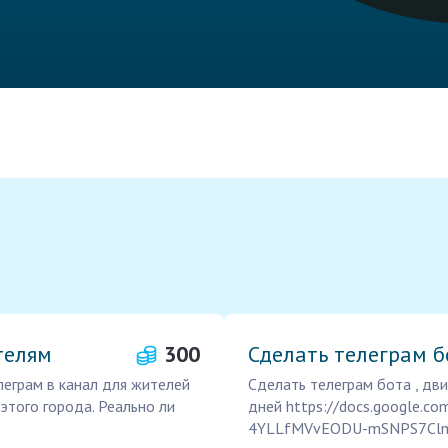
телям
300
Сделать телеграм б
еграм в канал для жителей
Сделать телеграм бота , дви
этого города. Реально ли
дней https://docs.google.
4YLLfMVvEODU-mSNPS7ClmM