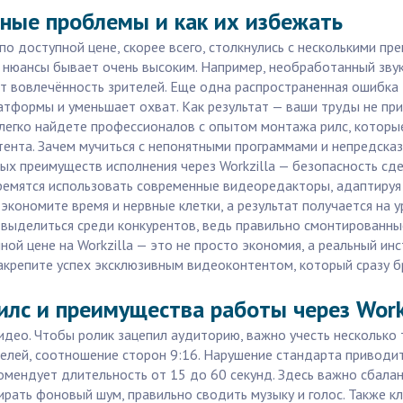
вные проблемы и как их избежать
по доступной цене, скорее всего, столкнулись с несколькими пр
е нюансы бывает очень высоким. Например, необработанный звук
т вовлечённость зрителей. Еще одна распространенная ошибка
атформы и уменьшает охват. Как результат — ваши труды не пр
ы легко найдете профессионалов с опытом монтажа рилс, которые
тента. Зачем мучиться с непонятными программами и непредска
ных преимуществ исполнения через Workzilla — безопасность сд
емятся использовать современные видеоредакторы, адаптируя
 экономите время и нервные клетки, а результат получается на
 выделиться среди конкурентов, ведь правильно смонтированн
ной цене на Workzilla — это не просто экономия, а реальный ин
акрепите успех эксклюзивным видеоконтентом, который сразу бр
лс и преимущества работы через Work
идео. Чтобы ролик зацепил аудиторию, важно учесть несколько 
елей, соотношение сторон 9:16. Нарушение стандарта приводит
комендует длительность от 15 до 60 секунд. Здесь важно сбала
бирать фоновый шум, правильно сводить музыку и голос. Также