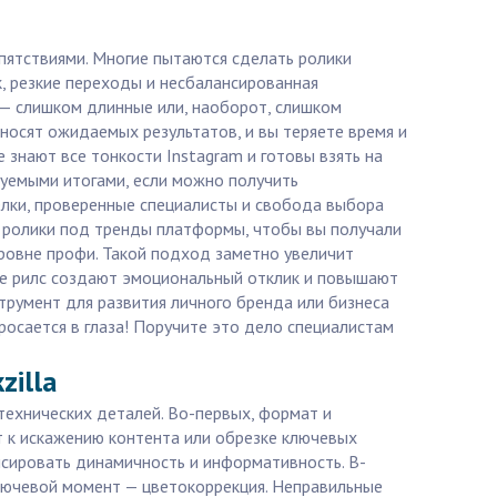
епятствиями. Многие пытаются сделать ролики
, резкие переходы и несбалансированная
 — слишком длинные или, наоборот, слишком
иносят ожидаемых результатов, и вы теряете время и
 знают все тонкости Instagram и готовы взять на
зуемыми итогами, если можно получить
елки, проверенные специалисты и свобода выбора
 ролики под тренды платформы, чтобы вы получали
 уровне профи. Такой подход заметно увеличит
ые рилс создают эмоциональный отклик и повышают
струмент для развития личного бренда или бизнеса
осается в глаза! Поручите это дело специалистам
zilla
технических деталей. Во-первых, формат и
 к искажению контента или обрезке ключевых
нсировать динамичность и информативность. В-
 ключевой момент — цветокоррекция. Неправильные