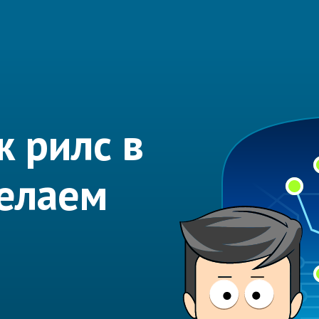
 рилс в
делаем