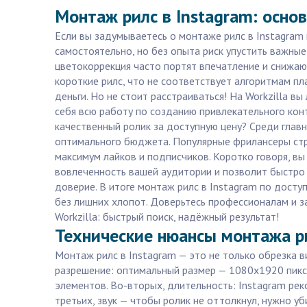
Монтаж рилс в Instagram: осно
Если вы задумываетесь о монтаже рилс в Instagram 
самостоятельно, но без опыта риск упустить важны
цветокоррекция часто портят впечатление и снижаю
короткие рилс, что не соответствует алгоритмам пл
деньги. Но не стоит расстраиваться! На Workzilla в
себя всю работу по созданию привлекательного кон
качественный ролик за доступную цену? Среди глав
оптимального бюджета. Популярные фрилансеры стр
максимум лайков и подписчиков. Коротко говоря, вы
вовлеченность вашей аудитории и позволит быстро
доверие. В итоге монтаж рилс в Instagram по доступ
без лишних хлопот. Доверьтесь профессионалам и з
Workzilla: быстрый поиск, надёжный результат!
Технические нюансы монтажа ри
Монтаж рилс в Instagram — это не только обрезка в
разрешение: оптимальный размер — 1080x1920 пикс
элементов. Во-вторых, длительность: Instagram ре
третьих, звук — чтобы ролик не оттолкнул, нужно у