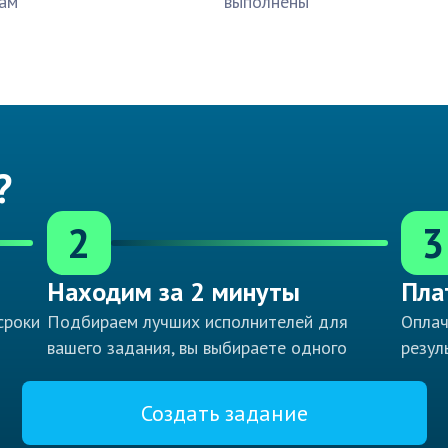
ам
выполнены
?
2
3
Находим за 2 минуты
Пла
сроки
Подбираем лучших исполнителей для
Оплач
вашего задания, вы выбираете одного
резул
Создать задание