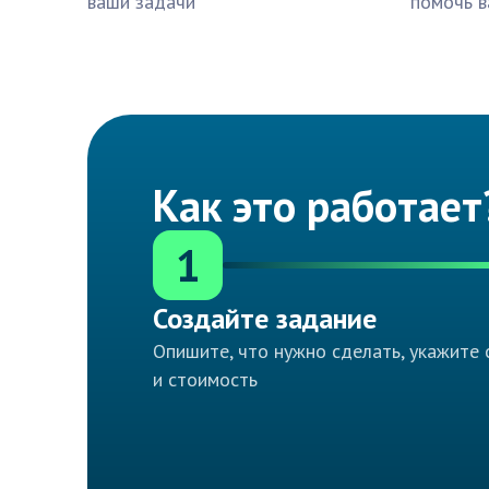
ваши задачи
помочь в
Как это работает
1
Создайте задание
Опишите, что нужно сделать, укажите 
и стоимость