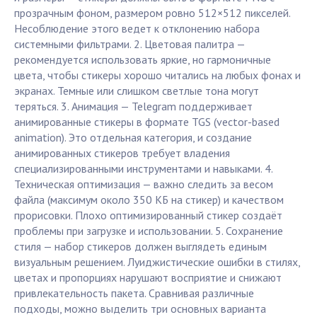
прозрачным фоном, размером ровно 512×512 пикселей.
Несоблюдение этого ведет к отклонению набора
системными фильтрами. 2. Цветовая палитра —
рекомендуется использовать яркие, но гармоничные
цвета, чтобы стикеры хорошо читались на любых фонах и
экранах. Темные или слишком светлые тона могут
теряться. 3. Анимация — Telegram поддерживает
анимированные стикеры в формате TGS (vector-based
animation). Это отдельная категория, и создание
анимированных стикеров требует владения
специализированными инструментами и навыками. 4.
Техническая оптимизация — важно следить за весом
файла (максимум около 350 КБ на стикер) и качеством
прорисовки. Плохо оптимизированный стикер создаёт
проблемы при загрузке и использовании. 5. Сохранение
стиля — набор стикеров должен выглядеть единым
визуальным решением. Луиджистические ошибки в стилях,
цветах и пропорциях нарушают восприятие и снижают
привлекательность пакета. Сравнивая различные
подходы, можно выделить три основных варианта