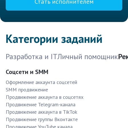
Стать исполнителем
Категории заданий
Разработка и IT
Личный помощник
Ре
Соцсети и SMM
Оформление аккаунта соцсетей
SMM продвижение
Продвижение аккаунта в соцсетях
Продвижение Telegram-канала
Продвижение аккаунта в TikTok
Продвижение группы Вконтакте
Продвижение YouTube канала