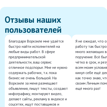
Отзывы наших
пользователей
Благодаря Воркзиле мне удаётся
Я не ожидал, что 
быстро найти исполнителей на
работу так быстро,
любые виды работ. В сфере
много желающих в
предпринимательской
поручение. Всё бы
деятельности, ваш сервис
чётко в срок, и ре
отличное подспорье. Мне не нужно
всем моим условия
содержать рабочих, т.к. пока
кинул себе ещё ден
бизнес не очень большой. На
как точно знаю, ч
Воркзиле за меня размещают
своим Личным пом
объявления, пишут тексты, создают
ещё много раз!
инфографику, монтируют видео,
делают сайты, рекламу в яндексе и
соцсетях, ищут поставщиков и