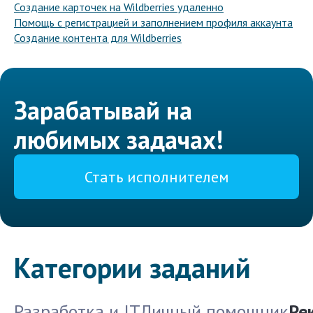
Создание карточек на Wildberries удаленно
Помощь с регистрацией и заполнением профиля аккаунта
Создание контента для Wildberries
Зарабатывай на
любимых задачах!
Стать исполнителем
Категории заданий
Разработка и IT
Личный помощник
Ре