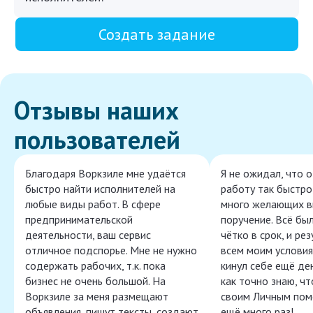
Создать задание
Отзывы наших
пользователей
Благодаря Воркзиле мне удаётся
Я не ожидал, что 
быстро найти исполнителей на
работу так быстро,
любые виды работ. В сфере
много желающих в
предпринимательской
поручение. Всё бы
деятельности, ваш сервис
чётко в срок, и ре
отличное подспорье. Мне не нужно
всем моим условия
содержать рабочих, т.к. пока
кинул себе ещё ден
бизнес не очень большой. На
как точно знаю, ч
Воркзиле за меня размещают
своим Личным пом
объявления, пишут тексты, создают
ещё много раз!