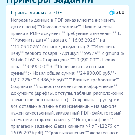
Правка данных в PDF
200
Исправить данные в PDF заказ клиента (изменить
дату и цену) **Описание задачи:** Нужно внести
правки в PDF-документ **Требуемые изменения:** 1.
**Изменить дату** заказа с **16.05.2026** на
**12.03.2026** (в шапке документа). 2. **Изменить
цену** первого товара: - Артикул **39574** Zigmund &
Shtain CI 60.3 - Старая цена: **10 990,00** - Новая
цена: **9 990,00** 3. **Пересчитать итоговые
суммы**: - Новая общая сумма: **24 880,00 руб.** -
НДС 22%: **4 486,56 руб.** **Важные требования:** -
Сохранить **полностью идентичное оформление**
документа (шрифты, отступы, таблица, расположение
элементов, логотипы и т.д.). - Сохранить структуру и
все остальные данные без изменений. - На выходе
нужен качественный, аккуратный PDF-файл, готовый
к печати и отправке клиенту. **Исходный файл:**
прилагаю к заданию (Заказ клиента № УТ-12275 от
16.05.2026.pdf) **Срок выполнения:** желательно в