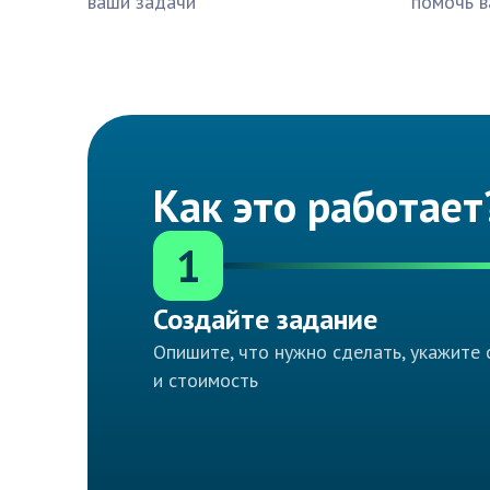
ваши задачи
помочь в
Как это работает
1
Создайте задание
Опишите, что нужно сделать, укажите 
и стоимость