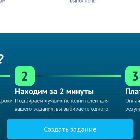
ам
выполнены
?
2
3
Находим за 2 минуты
Пла
сроки
Подбираем лучших исполнителей для
Оплач
вашего задания, вы выбираете одного
резул
Создать задание