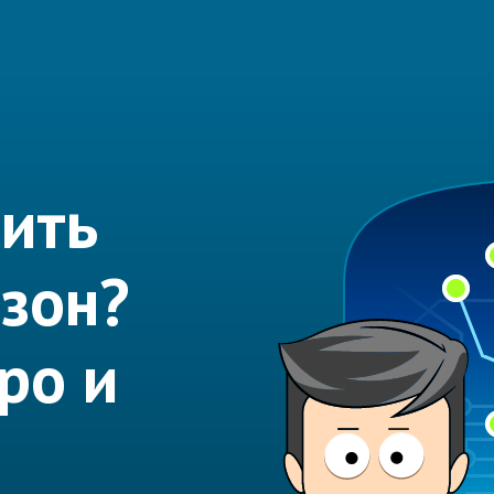
ить
Озон?
ро и