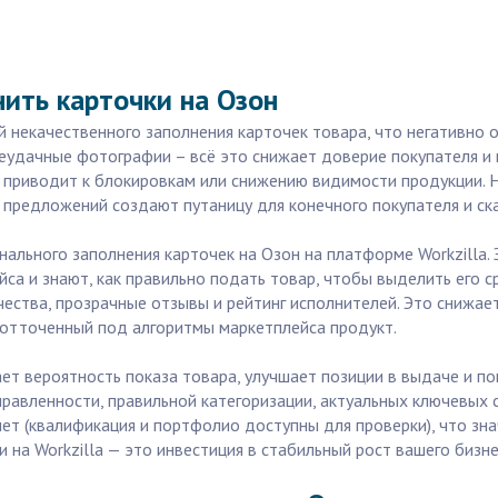
ить карточки на Озон
 некачественного заполнения карточек товара, что негативно 
еудачные фотографии – всё это снижает доверие покупателя и 
о приводит к блокировкам или снижению видимости продукции. 
х предложений создают путаницу для конечного покупателя и с
нального заполнения карточек на Озон на платформе Workzilla
са и знают, как правильно подать товар, чтобы выделить его 
ачества, прозрачные отзывы и рейтинг исполнителей. Это снижае
 отточенный под алгоритмы маркетплейса продукт.
ет вероятность показа товара, улучшает позиции в выдаче и по
равленности, правильной категоризации, актуальных ключевых с
лет (квалификация и портфолио доступны для проверки), что з
и на Workzilla — это инвестиция в стабильный рост вашего биз