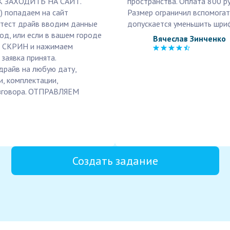
 ЗАХОДИТЬ НА САЙТ.
пространства. Оплата 800 ру
) попадаем на сайт
Размер ограничил вспомогате
 тест драйв вводим данные
допускается уменьшить шриф
од, или если в вашем городе
Вячеслав Зинченко
М СКРИН и нажимаем
аявка принята.
райв на любую дату,
и, комплектации,
азговора. ОТПРАВЛЯЕМ
Создать задание