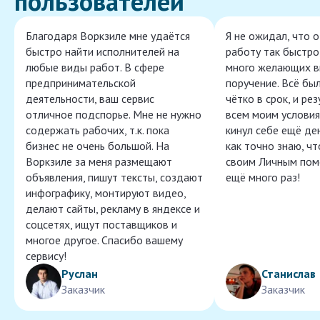
пользователей
Благодаря Воркзиле мне удаётся
Я не ожидал, что 
быстро найти исполнителей на
работу так быстро,
любые виды работ. В сфере
много желающих в
предпринимательской
поручение. Всё бы
деятельности, ваш сервис
чётко в срок, и ре
отличное подспорье. Мне не нужно
всем моим условия
содержать рабочих, т.к. пока
кинул себе ещё ден
бизнес не очень большой. На
как точно знаю, ч
Воркзиле за меня размещают
своим Личным пом
объявления, пишут тексты, создают
ещё много раз!
инфографику, монтируют видео,
делают сайты, рекламу в яндексе и
соцсетях, ищут поставщиков и
многое другое. Спасибо вашему
сервису!
Руслан
Станислав
Заказчик
Заказчик