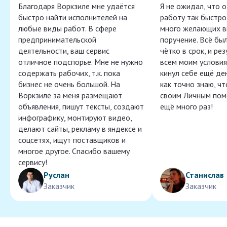
Благодаря Воркзиле мне удаётся
Я не ожидал, что 
быстро найти исполнителей на
работу так быстро,
любые виды работ. В сфере
много желающих в
предпринимательской
поручение. Всё бы
деятельности, ваш сервис
чётко в срок, и ре
отличное подспорье. Мне не нужно
всем моим условия
содержать рабочих, т.к. пока
кинул себе ещё ден
бизнес не очень большой. На
как точно знаю, ч
Воркзиле за меня размещают
своим Личным пом
объявления, пишут тексты, создают
ещё много раз!
инфографику, монтируют видео,
делают сайты, рекламу в яндексе и
соцсетях, ищут поставщиков и
многое другое. Спасибо вашему
сервису!
Руслан
Станислав
Заказчик
Заказчик