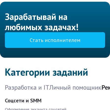
Зарабатывай на
любимых задачах!
Стать исполнителем
Категории заданий
Разработка и IT
Личный помощник
Ре
Соцсети и SMM
Оформление аккаунта соцсетей