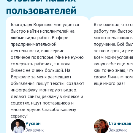
пользователей
Благодаря Воркзиле мне удаётся
Я не ожидал, что 
быстро найти исполнителей на
работу так быстро,
любые виды работ. В сфере
много желающих в
предпринимательской
поручение. Всё бы
деятельности, ваш сервис
чётко в срок, и ре
отличное подспорье. Мне не нужно
всем моим условия
содержать рабочих, т.к. пока
кинул себе ещё ден
бизнес не очень большой. На
как точно знаю, ч
Воркзиле за меня размещают
своим Личным пом
объявления, пишут тексты, создают
ещё много раз!
инфографику, монтируют видео,
делают сайты, рекламу в яндексе и
соцсетях, ищут поставщиков и
многое другое. Спасибо вашему
сервису!
Руслан
Станислав
Заказчик
Заказчик