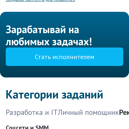
Зарабатывай на
любимых задачах!
Стать исполнителем
Категории заданий
Разработка и IT
Личный помощник
Ре
Соцсети и SMM