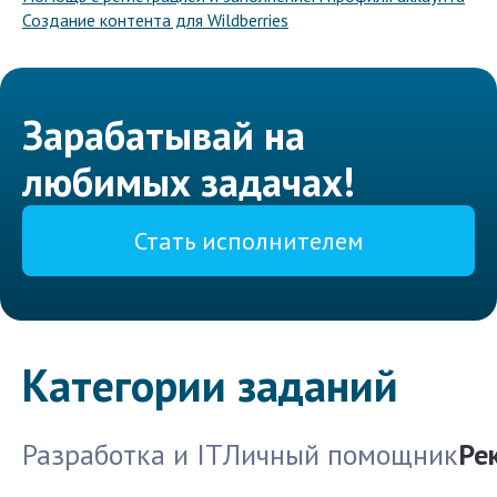
Создание контента для Wildberries
Зарабатывай на
любимых задачах!
Стать исполнителем
Категории заданий
Разработка и IT
Личный помощник
Ре