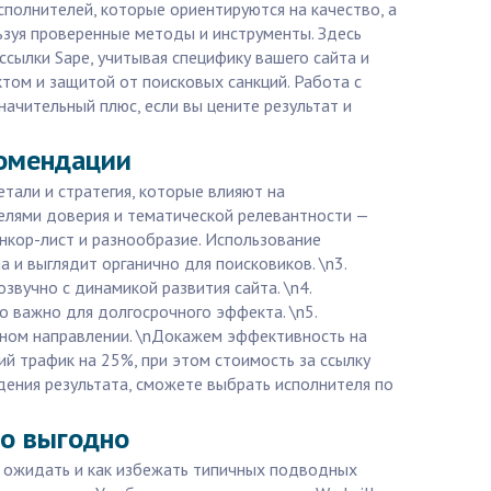
полнителей, которые ориентируются на качество, а
льзуя проверенные методы и инструменты. Здесь
ссылки Sape, учитывая специфику вашего сайта и
том и защитой от поисковых санкций. Работа с
ачительный плюс, если вы цените результат и
комендации
етали и стратегия, которые влияют на
елями доверия и тематической релевантности —
Анкор-лист и разнообразие. Использование
и выглядит органично для поисковиков. \n3.
звучно с динамикой развития сайта. \n4.
о важно для долгосрочного эффекта. \n5.
ужном направлении. \nДокажем эффективность на
ий трафик на 25%, при этом стоимость за ссылку
ения результата, сможете выбрать исполнителя по
то выгодно
го ожидать и как избежать типичных подводных