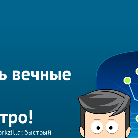
ь вечные
тро!
rkzilla: быстрый