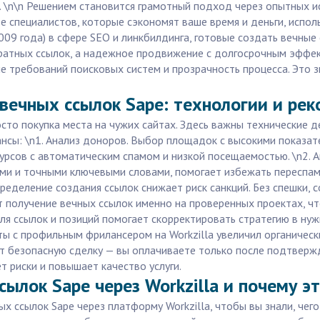
 \n\n Решением становится грамотный подход через опытных ис
те специалистов, которые сэкономят ваше время и деньги, испо
09 года) в сфере SEO и линкбилдинга, готовые создать вечные 
обратных ссылок, а надежное продвижение с долгосрочным эффек
требований поисковых систем и прозрачность процесса. Это зн
 вечных ссылок Sape: технологии и ре
сто покупка места на чужих сайтах. Здесь важны технические д
нсы: \n1. Анализ доноров. Выбор площадок с высокими показат
урсов с автоматическим спамом и низкой посещаемостью. \n2. 
и и точными ключевыми словами, помогает избежать переспама 
еделение создания ссылок снижает риск санкций. Без спешки, со
т получение вечных ссылок именно на проверенных проектах, чт
иля ссылок и позиций помогает скорректировать стратегию в н
ты с профильным фрилансером на Workzilla увеличил органическ
т безопасную сделку — вы оплачиваете только после подтвержд
ет риски и повышает качество услуги.
сылок Sape через Workzilla и почему э
ых ссылок Sape через платформу Workzilla, чтобы вы знали, че