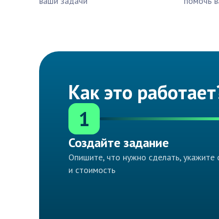
ваши задачи
помочь в
Как это работает
1
Создайте задание
Опишите, что нужно сделать, укажите 
и стоимость