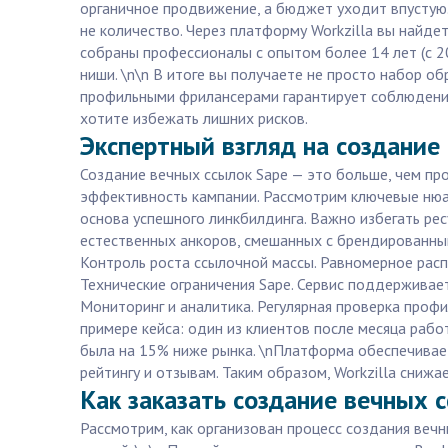
органичное продвижение, а бюджет уходит впустую.
не количество. Через платформу Workzilla вы найде
собраны профессионалы с опытом более 14 лет (с 20
ниши. \n\n В итоге вы получаете не просто набор 
профильными фрилансерами гарантирует соблюдение 
хотите избежать лишних рисков.
Экспертный взгляд на создание
Создание вечных ссылок Sape — это больше, чем про
эффективность кампании. Рассмотрим ключевые нюа
основа успешного линкбилдинга. Важно избегать рес
естественных анкоров, смешанных с брендированным
Контроль роста ссылочной массы. Равномерное распр
Технические ограничения Sape. Сервис поддерживае
Мониторинг и аналитика. Регулярная проверка проф
примере кейса: один из клиентов после месяца рабо
была на 15% ниже рынка. \nПлатформа обеспечивае
рейтингу и отзывам. Таким образом, Workzilla снижа
Как заказать создание вечных с
Рассмотрим, как организован процесс создания вечн