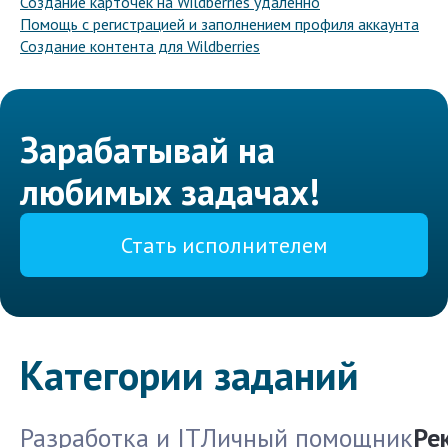
Создание карточек на Wildberries удаленно
Помощь с регистрацией и заполнением профиля аккаунта
Создание контента для Wildberries
Зарабатывай на
любимых задачах!
Стать исполнителем
Категории заданий
Разработка и IT
Личный помощник
Ре