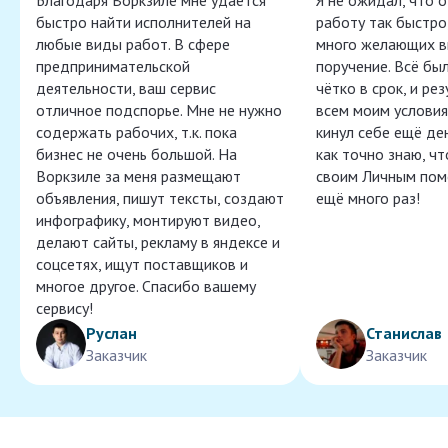
Благодаря Воркзиле мне удаётся
Я не ожидал, что 
быстро найти исполнителей на
работу так быстро,
любые виды работ. В сфере
много желающих в
предпринимательской
поручение. Всё бы
деятельности, ваш сервис
чётко в срок, и ре
отличное подспорье. Мне не нужно
всем моим условия
содержать рабочих, т.к. пока
кинул себе ещё ден
бизнес не очень большой. На
как точно знаю, ч
Воркзиле за меня размещают
своим Личным пом
объявления, пишут тексты, создают
ещё много раз!
инфографику, монтируют видео,
делают сайты, рекламу в яндексе и
соцсетях, ищут поставщиков и
многое другое. Спасибо вашему
сервису!
Руслан
Станислав
Заказчик
Заказчик