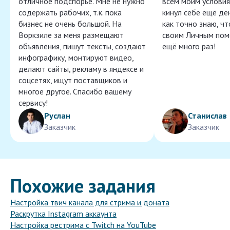
отличное подспорье. Мне не нужно
всем моим условия
содержать рабочих, т.к. пока
кинул себе ещё ден
бизнес не очень большой. На
как точно знаю, ч
Воркзиле за меня размещают
своим Личным пом
объявления, пишут тексты, создают
ещё много раз!
инфографику, монтируют видео,
делают сайты, рекламу в яндексе и
соцсетях, ищут поставщиков и
многое другое. Спасибо вашему
сервису!
Руслан
Станислав
Заказчик
Заказчик
Похожие задания
Настройка твич канала для стрима и доната
Раскрутка Instagram аккаунта
Настройка рестрима с Twitch на YouTube