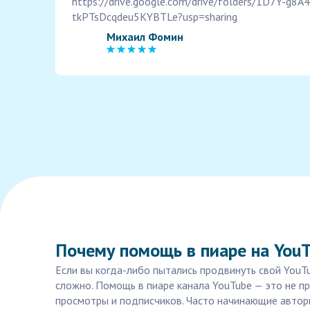
https://drive.google.com/drive/folders/1D7Y-g8A
tkPTsDcqdeu5KYBTLe?usp=sharing
Михаил Фомин
Почему помощь в пиаре на You
Если вы когда-либо пытались продвинуть свой YouTu
сложно. Помощь в пиаре канала YouTube — это не п
просмотры и подписчиков. Часто начинающие авторы