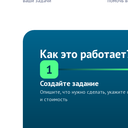
ваши задачи
помочь в
Как это работает
1
Создайте задание
Опишите, что нужно сделать, укажите 
и стоимость