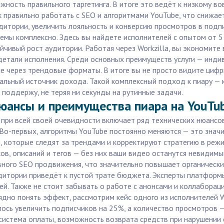
ность правильного таргетинга. В итоге это ведёт к низкому в
ак правильно работать с SEO и алгоритмами YouTube, что снижае
удитории, увеличить лояльность и конверсию просмотров в под
лемы комплексно. Здесь вы найдете исполнителей с опытом от 
йчивый рост аудитории. Работая через Workzilla, вы экономите
етали исполнения. Среди основных преимуществ услуги — инди
 через трендовые форматы. В итоге вы не просто видите цифр
еальный источник дохода. Такой комплексный подход к пиару — 
поддержу, не теряя ни секунды на рутинные задачи.
юансы и преимущества пиара на YouTube
 при всей своей очевидности включает ряд технических нюансо
Во-первых, алгоритмы YouTube постоянно меняются — это знач
, которые следят за трендами и корректируют стратегию в режи
в, описаний и тегов — без них ваши видео останутся невидимым
ого SEO продвижения, что значительно повышает органический
дитории приведёт к пустой трате бюджета. Эксперты платформ
й. Также не стоит забывать о работе с анонсами и коллаборац
дно понять эффект, рассмотрим кейс одного из исполнителей W
ось увеличить подписчиков на 25%, а количество просмотров — 
я система оплаты, возможность возврата средств при нарушени