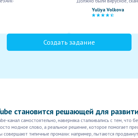
4e9Avk-
Должно были вирусное, скан
Yuliya Volkova
Создать задание
Tube становится решающей для развити
be-канал самостоятельно, наверняка сталкивались с тем, что б
росто модное слово, а реальное решение, которое помогает пр
 совершают типичные промахи: например, пытаются продвинуть