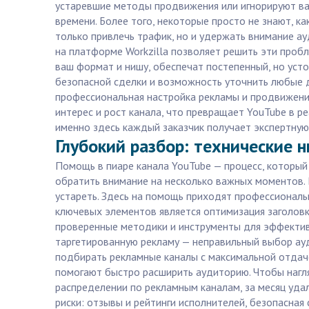
устаревшие методы продвижения или игнорируют важ
времени. Более того, некоторые просто не знают, к
только привлечь трафик, но и удержать внимание а
на платформе Workzilla позволяет решить эти проб
ваш формат и нишу, обеспечат постепенный, но усто
безопасной сделки и возможность уточнить любые д
профессиональная настройка рекламы и продвижение
интерес и рост канала, что превращает YouTube в р
именно здесь каждый заказчик получает экспертную 
Глубокий разбор: технические н
Помощь в пиаре канала YouTube — процесс, который
обратить внимание на несколько важных моментов. 
устареть. Здесь на помощь приходят профессионалы
ключевых элементов является оптимизация заголовко
проверенные методики и инструменты для эффективн
таргетированную рекламу — неправильный выбор ау
подбирать рекламные каналы с максимальной отдаче
помогают быстро расширить аудиторию. Чтобы нагля
распределении по рекламным каналам, за месяц удал
риски: отзывы и рейтинги исполнителей, безопасна