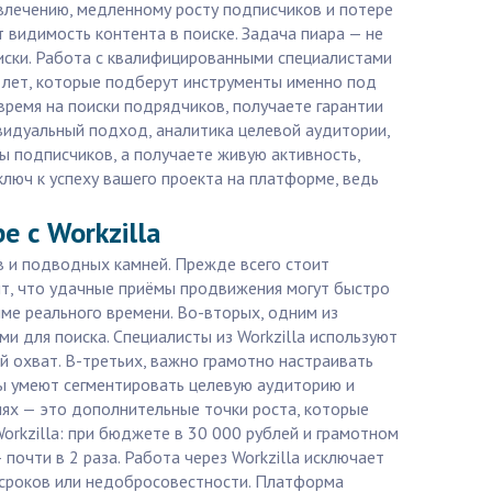
овлечению, медленному росту подписчиков и потере
т видимость контента в поиске. Задача пиара — не
писки. Работа с квалифицированными специалистами
5 лет, которые подберут инструменты именно под
 время на поиски подрядчиков, получаете гарантии
видуальный подход, аналитика целевой аудитории,
ы подписчиков, а получаете живую активность,
ключ к успеху вашего проекта на платформе, ведь
 с Workzilla
в и подводных камней. Прежде всего стоит
ит, что удачные приёмы продвижения могут быстро
ме реального времени. Во-вторых, одним из
и для поиска. Специалисты из Workzilla используют
 охват. В-третьих, важно грамотно настраивать
ы умеют сегментировать целевую аудиторию и
иях — это дополнительные точки роста, которые
orkzilla: при бюджете в 30 000 рублей и грамотном
почти в 2 раза. Работа через Workzilla исключает
и сроков или недобросовестности. Платформа