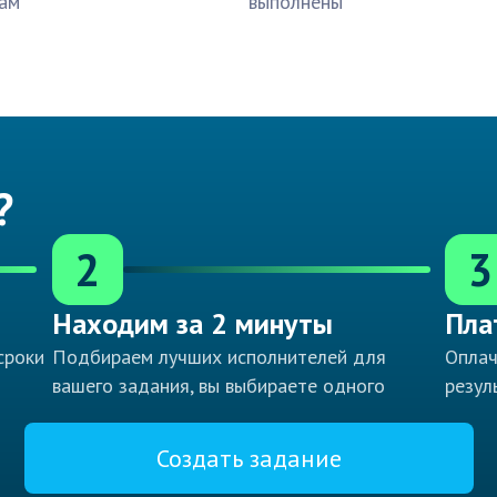
ам
выполнены
?
2
3
Находим за 2 минуты
Пла
сроки
Подбираем лучших исполнителей для
Оплач
вашего задания, вы выбираете одного
резул
Создать задание