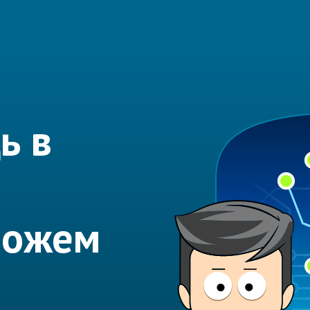
ь в
можем