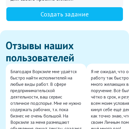
Создать задание
Отзывы наших
пользователей
Благодаря Воркзиле мне удаётся
Я не ожидал, что 
быстро найти исполнителей на
работу так быстро,
любые виды работ. В сфере
много желающих в
предпринимательской
поручение. Всё бы
деятельности, ваш сервис
чётко в срок, и ре
отличное подспорье. Мне не нужно
всем моим условия
содержать рабочих, т.к. пока
кинул себе ещё ден
бизнес не очень большой. На
как точно знаю, ч
Воркзиле за меня размещают
своим Личным пом
объявления, пишут тексты, создают
ещё много раз!