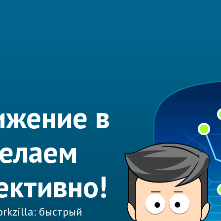
ижение в
делаем
ективно!
rkzilla: быстрый