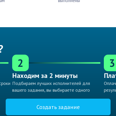
ам
выполнены
?
2
3
Находим за 2 минуты
Пла
сроки
Подбираем лучших исполнителей для
Оплач
вашего задания, вы выбираете одного
резул
Создать задание