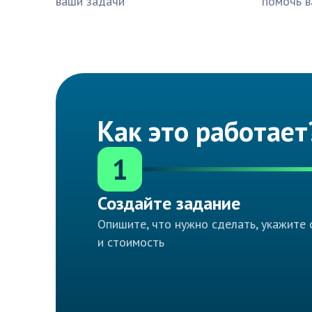
ваши задачи
помочь в
Как это работает
1
Создайте задание
Опишите, что нужно сделать, укажите 
и стоимость