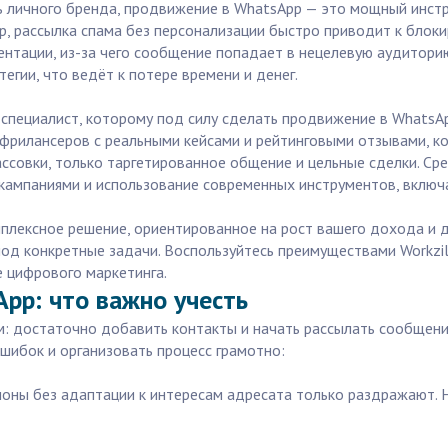
ь личного бренда, продвижение в WhatsApp — это мощный инстр
, рассылка спама без персонализации быстро приводит к блоки
ентации, из-за чего сообщение попадает в нецелевую аудитори
егии, что ведёт к потере времени и денег.
пециалист, которому под силу сделать продвижение в WhatsAp
 фрилансеров с реальными кейсами и рейтинговыми отзывами, к
ассовки, только таргетированное общение и цельные сделки. С
 кампаниями и использование современных инструментов, включ
комплексное решение, ориентированное на рост вашего дохода 
од конкретные задачи. Воспользуйтесь преимуществами Workzil
е цифрового маркетинга.
pp: что важно учесть
 достаточно добавить контакты и начать рассылать сообщения
шибок и организовать процесс грамотно:
оны без адаптации к интересам адресата только раздражают. 