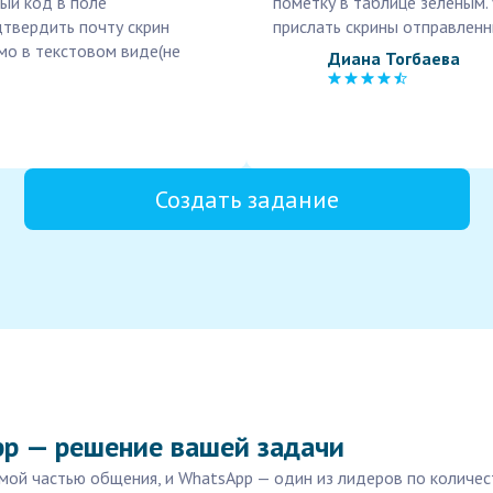
ый код в поле
пометку в таблице зеленым. 
дтвердить почту скрин
прислать скрины отправлен
мо в текстовом виде(не
Диана Тогбаева
Создать задание
p — решение вашей задачи
ой частью общения, и WhatsApp — один из лидеров по количест