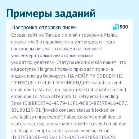
Примеры заданий
Настройка отправки писем
500
Создан сайт на Тильде с онлайн товарами. Мэйлы
покупателей отправляются в унисендер, оттуда
настроены письма с ссылками на товары. С
унисендера только некоторые письма
уходят.покупателям. Статусы многих мэйл пишет, что
недоступен На gmail только приходят точно, а
яндекс иногда блокирует, НА МЭЙЛ.РУ СОВСЕМ НЕ
ПРИХОДЯТ ПИШЕТ В УНИСЕНДЕР: Failed to send
email due to status: err_spam_rejected Unable to send
email due to: Stop attempts to retry email sending.
Error ID:8BEC8340-4D79-11F1-9C8D-8E37E416407C.
BS180129-01 [Invalid contact status 'blocked' or
availability 'unreachable'] Failed to send email due to
status: skip_dup_unreachable Unable to send email due
to: Stop attempts to retry email sending. Error
ID:63E39D9E-4D5A-11F1-9A53-A63850E15A28.