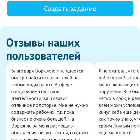
Создать задание
Отзывы наших
пользователей
Благодаря Воркзиле мне удаётся
Я не ожидал, что 
быстро найти исполнителей на
работу так быстро,
любые виды работ. В сфере
много желающих в
предпринимательской
поручение. Всё бы
деятельности, ваш сервис
чётко в срок, и ре
отличное подспорье. Мне не нужно
всем моим условия
содержать рабочих, т.к. пока
кинул себе ещё ден
бизнес не очень большой. На
как точно знаю, ч
Воркзиле за меня размещают
своим Личным пом
объявления, пишут тексты, создают
ещё много раз!
инфографику, монтируют видео,